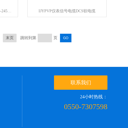
WZPK-240、WZPK-241、WZPK-245铠装防爆热电阻
IJYPVP仪表信号电缆DCS软电缆
末页
跳转到第
页
联系我们
24小时热线：
0550-7307598