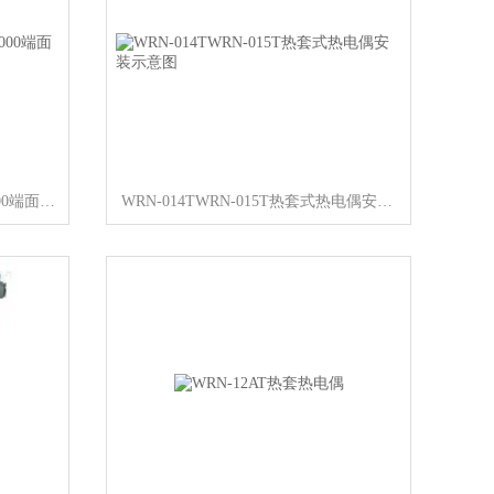
WZP2M-201螺纹M=8×0.75L=5000端面热电阻
WRN-014TWRN-015T热套式热电偶安装示意图