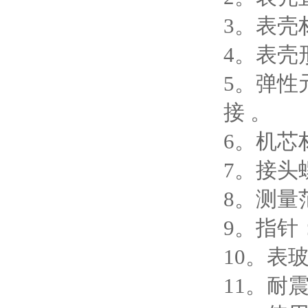
3
。表壳
4
。表壳
5
。弹性
接
。
6
。机芯
7
。接头
8
。测量
9
。指针
10
。表
11
。耐