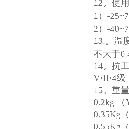
12
。使
1
）
-25~7
2
）
-40~7
13.
。温
不大于
0
14
。抗
V·H·4
级
15
。重
0.2kg （
0.35Kg
0.55Kg