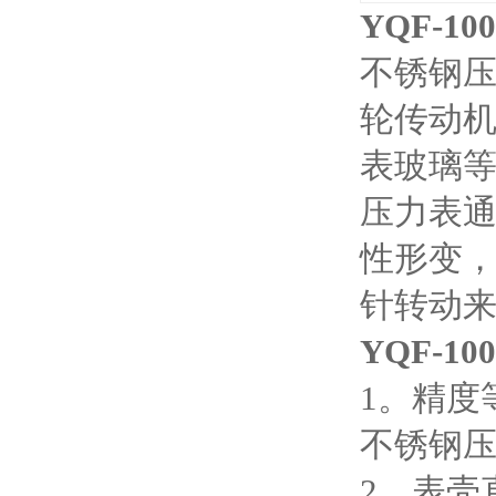
YQF-1
不锈钢
轮传动
表玻璃
压力表
性形变
针转动
YQF-10
1
。精度
不锈钢
2
。表壳