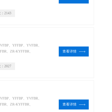
数：
2143
YVFBP、YFFBP、YVFBR、
VFBR、ZR-KYFFBR、
查看详情
YFFXP、YVFXRP、
数：
2027
YVFBP、YFFBP、YVFBR、
VFBR、ZR-KYFFBR、
查看详情
YFFXP、YVFXRP、