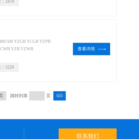
数：
2470
0 YZGB YCGB YZPB
YCWB YZB YZWB
查看详情
数：
5220
页
跳转到第
页
联系我们