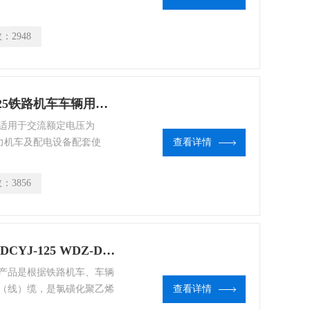
数：
2948
WDZ-DCYJ-125，WDZ-DCYJ/B-125铁路机车车辆用绝缘电缆铁路机车线
适用于交流额定电压为
，电力机车及配电设备配套使
查看详情
铁路机车车辆用绝缘电缆：
数：
3856
无卤低烟阻燃机车车辆用电缆WDZ-DCYJ-125 WDZ-DCYJ/B-125 铁路机车线
产品是根据铁路机车、车辆
（线）缆，是氯磺化聚乙烯
查看详情
品。该产品具有耐高温、耐