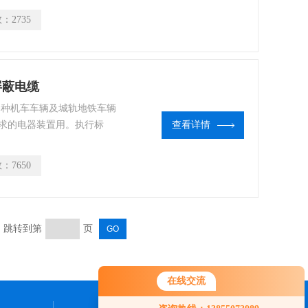
、无卤、无毒以及外径、重
数：
2735
车屏蔽电缆
各种机车车辆及城轨地铁车辆
求的电器装置用。执行标
查看详情
PVC护套编织屏蔽软电线 本类产
括机床和起重机运输设备在内的
数：
7650
页 跳转到第
页
在线交流
您好！欢迎前来咨询，很高兴为您