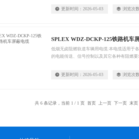
油、耐酸缄、过载能力强，并具有阻燃、低烟
更新时间：
2026-05-03
浏览次
量轻、机械强度高等特点。
SPLEX WDZ-DCKP-125铁路机
低烟无卤阻燃轨道车辆用电缆:本电缆适用于
的电能传送、信号控制以及其它各种有阻燃要
准：GB12528.11-2003，TB抗油PVC绝缘
品适用于交流额定电压300/500V及以下包
更新时间：
2026-05-03
浏览次
制造加工用机器各部件间的内部连接.
共 6 条记录，当前 1 / 1 页 首页 上一页 下一页 末