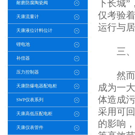
下长城”
耐磨防腐陶瓷阀
仅考验
天康流量计
运行与
天康液位计料位计
锂电池
三、电
补偿器
压力控制器
然而，
成为一
天康防爆电器配电柜
体造成
SWP仪表系列
采用可
天康高低压配电柜
的影响
天康仪表管件