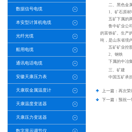
二、黑色金
数据信号电缆
1、矿石原材
五矿下属的两
本安型计算机电缆
鲁中矿业公司矿产
的富铁矿。生产
光纤光缆
吨，是山东省境
五矿矿业控股有限
船用电缆
2、钢铁
下属的中冶集团
通讯电话电缆
三、矿建
安徽天康压力表
中国五矿承担了
天康双金属温度计
上一篇：
再次荣
下一篇：
预祝一
天康温度变送器
天康压力变送器
数字显示调节仪