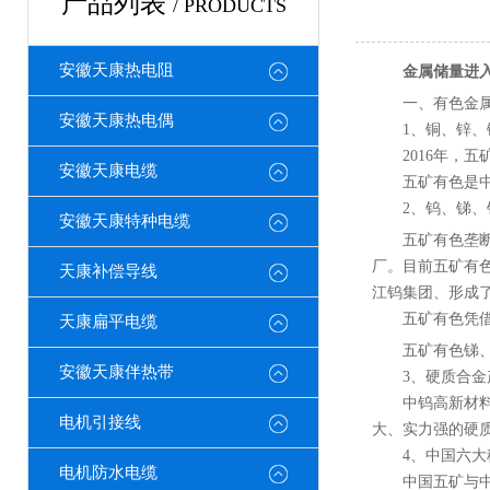
产品列表
/ PRODUCTS
安徽天康热电阻
金属储量进
一、有色金
安徽天康热电偶
1、铜、锌、镍
2016年，五矿资
安徽天康电缆
五矿有色是中国
2、钨、锑、铋
安徽天康特种电缆
五矿有色垄
厂。目前五矿有
天康补偿导线
江钨集团、形成
五矿有色凭借着
天康扁平电缆
五矿有色锑
安徽天康伴热带
3、硬质合金
中钨高新材料股
电机引接线
大、实力强的硬
4、中国六大
电机防水电缆
中国五矿与中铝