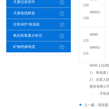
天康仪表管件
130
WRR2-
天康电缆桥架
130
仪表保护/保温箱
WRR-
氧化锆氧量分析仪
131
矿物绝缘电缆
WRR2-
131
WRR-131
1） 热电偶 
2） 非置入
股份有限公
：，，手机
上一篇：
现场显