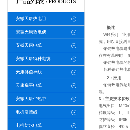
产品列表
/ PRODUCTS
安徽天康热电阻
概述
安徽天康热电偶
WR系列工业用
统，用以直接测量
安徽天康电缆
铂铑热电偶是由
存在有温差时，
安徽天康特种电缆
铂铑热电偶的热
各种铂铑热电偶
天康补偿导线
2：应用
铂铑热电偶适用
天康扁平电缆
温。
安徽天康伴热带
3：主要技术参数
电气出口：M20x1.
电机引接线
精度等级：I 、 II
防护等级：IP65
电机防水电缆
偶丝直径：Φ0.5