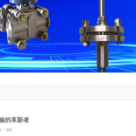
输的革新者
量：
890