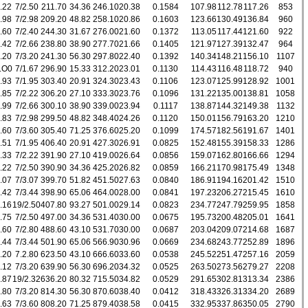
.22
7/2.50
211.70
34.36
246.10
20.38
0.1584
107.98
112.78
117.26
853
.98
7/2.98
209.20
48.82
258.10
20.86
0.1603
123.66
130.49
136.84
960
.60
7/2.40
244.30
31.67
276.00
21.60
0.1372
113.05
117.44
121.60
922
.42
7/2.66
238.80
38.90
277.70
21.66
0.1405
121.97
127.39
132.47
964
.20
7/3.20
241.30
56.30
297.80
22.40
0.1392
140.34
148.21
156.10
1107
.O0
7/1.67
296.90
15.33
312.20
23.01
0.1130
114.43
116.48
118.72
940
.93
7/1.95
303.40
20.91
324.30
23.43
0.1106
123.07
125.99
128.92
1001
.85
7/2.22
306.20
27.10
333.30
23.76
0.1096
131.22
135.00
138.81
1058
.99
7/2.66
300.10
38.90
339.00
23.94
0.1117
138.87
144.32
149.38
1132
.83
7/2.98
299.50
48.82
348.40
24.26
0.1120
150.01
156.79
163.20
1210
.60
7/3.60
305.40
71.25
376.60
25.20
0.1099
174.57
182.56
191.67
1401
.51
7/1.95
406.40
20.91
427.30
26.91
0.0825
152.48
155.39
158.33
1286
.33
7/2.22
391.90
27.10
419.00
26.64
0.0856
159.07
162.80
166.66
1294
.22
7/2.50
390.90
34.36
425.20
26.82
0.0859
166.21
170.98
175.49
1348
.07
7/3.07
399.70
51.82
451.50
27.63
0.0840
186.91
194.16
201.42
1510
.42
7/3.44
398.90
65.06
464.00
28.00
0.0841
197.23
206.27
215.45
1610
.16
19/2.50
407.80
93.27
501.00
29.14
0.0823
234.77
247.79
259.95
1858
.75
7/2.50
497.00
34.36
531.40
30.00
0.0675
195.73
200.48
205.01
1641
.60
7/2.80
488.60
43.10
531.70
30.00
0.0687
203.04
209.07
214.68
1687
.44
7/3.44
501.90
65.06
566.90
30.96
0.0669
234.68
243.77
252.89
1896
.20
7.2.80
623.50
43.10
666.60
33.60
0.0538
245.52
251.47
257.16
2059
.12
7/3.20
639.90
56.30
696.20
34.32
0.0525
263.50
273.56
279.27
2208
.87
19/2.32
636.20
80.32
715.50
34.82
0.0529
291.65
302.81
313.34
2386
.80
7/3.20
814.30
56.30
870.60
38.40
0.0412
318.43
326.31
334.20
2689
.63
7/3.60
808.20
71.25
879.40
38.58
0.0415
332.95
337.86
350.05
2790