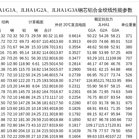
HA1/G1A、JLHA1/G2A、JLHA1/G3A钢芯铝合金绞线性能参数
额定抗拉力
结构
计算截面
外径
20℃直流电阻
JLHA1
单位重量
铝
钢
铝
钢
合计
G1A
G2A
G3A
.32
7/2.32
50.73
29.59
80.32
11.60
0.6614
50.22
54.28
58.21
371
.72
7/2.72
69.73
40.67
110.40
13.60
0.3913
69.03
74.66
80.01
510
.15
7/1.67
94.39
15.33
109.70
13.61
0.3554
48.62
50.68
52.91
380
.16
7/1.85
95.14
18.82
114.00
13.87
0.3527
51.98
53.99
57.25
409
.20
7/3.20
96.51
56.30
152.80
16.00
0.3477
93.29
101.11
109.06
707
.90
1/2.90
118.90
6.61
125.50
14.50
0.2814
46.17
47.06
46.76
379
.38
7/1.85
115.70
18.82
134.50
15.07
0.2900
59.61
62.15
64.88
466
.72
7/2.10
122.50
24.25
146.80
15.74
0.2739
66.95
70.27
73.74
526
.60
7/3.60
122.20
71.25
193.50
18.00
0.2747
116.85
121.76
133.95
894
.20
1/3.20
144.80
8.04
152.80
16.00
0.2311
55.90
56.97
58.15
461
.78
7/1.85
145.70
18.82
164.70
16.67
0.2301
69.36
71.95
74.63
549
.70
7/2.10
148.86
24.25
173.11
17.10
0.2254
76.75
80.07
83.54
600
.50
7/2.50
147.26
34.36
181.62
17.50
0.2280
87.03
91.78
96.31
675
.60
1/3.60
183.20
10.18
193.40
18.00
0.1826
68.91
69.61
71.35
584
.15
7/2.10
187.00
24.25
211.30
18.90
0.1792
89.15
92.47
95.94
706
.98
7/2.32
181.30
29.59
210.90
18.88
0.1850
92.67
96.78
100.66
732
.80
7/2.80
184.73
43.10
227.83
19.60
0.1817
109.17
115.17
120.81
847
.80
1/3.80
204.10
11.34
215.50
19.00
0.1639
76.78
77.57
79.50
650
.33
7/2.22
209.00
27.10
236.10
19.98
0.1604
99.63
103.40
107.22
789