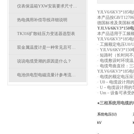
仪表保温箱YXW安装要求尺寸有哪些？
YJLV6/6KV3*1
本产品按GB/T1
热电偶用补偿导线详细说明
德国标准及美国标
YJLV6/6KV3*1
TK316扩散硅压力变送器选型表
本产品适用于工频额定
YJLV6/6KV3*1
· 工频额定电压U0/U为
双金属温度计是一种常见且可靠的温度测量设备
· YJLV6/6KV
· 短路时（长时间不
· 电缆敷设时环境
说说电缆受潮的原因是什么？
· 电缆弯曲直径：
YJLV6/6KV3*1
电池供电型电磁流量计参考流量范围
· 电缆的额定电压应
· U0－电缆设计
· U－电缆设计用
· Um－设备可承受
●
三相系统用电缆的
系统电压(U)
kV