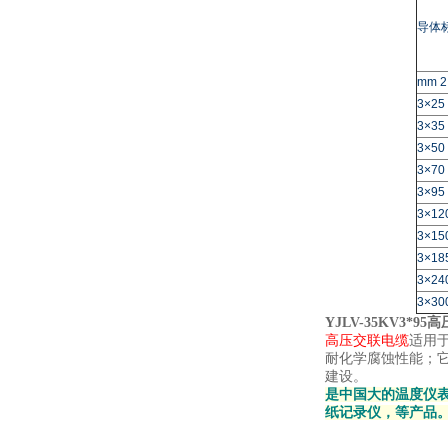
导体
mm 2
3×25
3×35
3×50
3×70
3×95
3×12
3×15
3×18
3×24
3×30
YJLV-35KV3*9
高压交联电缆
适用
耐化学腐蚀性能；
建设。
是中国大的温度仪表
纸记录仪，等产品