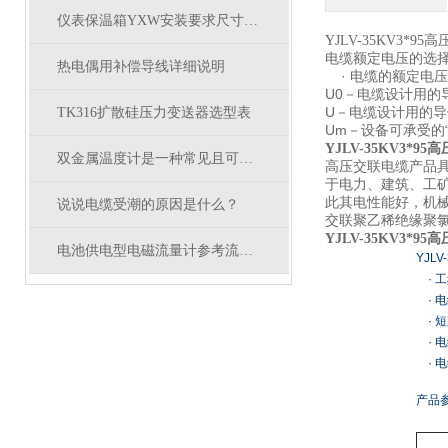
仪表保温箱YXW安装要求尺寸有哪些？
YJLV-35KV3*9
电缆额定电压的选
热电偶用补偿导线详细说明
· 电缆的额定电压
U0－电缆设计用的
U－电缆设计用的
TK316扩散硅压力变送器选型表
Um－设备可承受的
YJLV-35KV3*9
双金属温度计是一种常见且可靠的温度测量设备
高压交联电缆产品
于电力、建筑、工
此其电性能好，机械
说说电缆受潮的原因是什么？
交联聚乙稀绝缘聚氯
YJLV-35KV3*95
电池供电型电磁流量计参考流量范围
YJL
· 工
· 
· 
· 
· 
产品