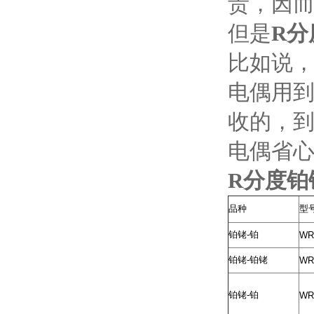
贵，因
但是
R分
比如说，
电偶用到
收的，
电偶省
R分度铂
品种
型
铂铑
-
铂
WR
铂铑
-
铂铑
WR
铂铑
-
铂
WR