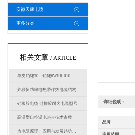
安徽天康电缆
更多分类
相关文章
/ ARTICLE
单支铂铑30－铂铑6WRR-010 WRP-010热响应时间
并联恒功率电热带伴热电缆结构
详细说明：
硅橡胶电缆 硅橡胶耐火电缆型号
高温型自控温电热带技术参数
品牌
热电阻原理、应用与发展趋势的深入探讨
应用范围