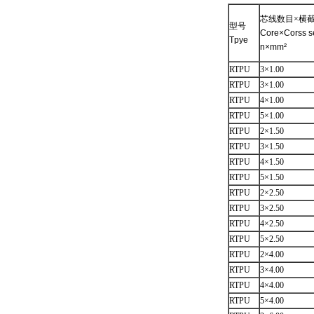
芯线数目×横
型号
Core×Corss s
Tpye
n×mm²
RTPU
3×1.00
RTPU
3×1.00
RTPU
4×1.00
RTPU
5×1.00
RTPU
2×1.50
RTPU
3×1.50
RTPU
4×1.50
RTPU
5×1.50
RTPU
2×2.50
RTPU
3×2.50
RTPU
4×2.50
RTPU
5×2.50
RTPU
2×4.00
RTPU
3×4.00
RTPU
4×4.00
RTPU
5×4.00