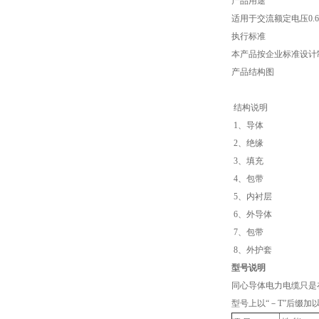
产品用途
适用于交流额定电压0.
执行标准
本产品按企业标准设计
产品结构图
结构说明
1、导体
2、绝缘
3、填充
4、包带
5、内
6、外
7、
8、外
型号说明
同心导体电力电缆只是
型号上以“－T”后缀加以区