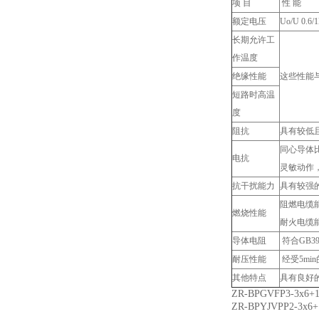
项 目
性 能
额定电压
Uo/U 0.6/
长期允许工
作温度
绝缘性能
这些性能
短路时高温
度
阻抗
具有较低
同心导体
电抗
灵敏动作
抗干扰能力
具有较强
阻燃电缆能
燃烧性能
耐火电缆能
导体电阻
符合GB39
耐压性能
经受5min
其他特点
具有良好
ZR-BPGVFP3-3x6+1
ZR-BPYJVPP2-3x6