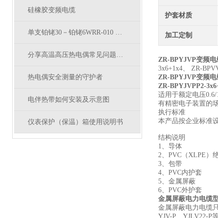
硅橡胶变频电缆
护套材质
单支铂铑30－铂铑6WRR-010 WRP-010热响应时间
加工定制
分享高温高压热电偶常见问题及处理方法
ZR-BPYJVP变频电
3x6+1x4、 ZR-BPV
热电偶安全测量的守护者
ZR-BPYJVP变频电
ZR-BPYJVPP2-3
适用于额定电压0.
电伴热带如何安装及示意图
有精密电子装置的
执行标准
本产品按企业标准
仪表保护（保温）箱使用说明书
结构说明
1、导体
2、PVC（XLPE）
3、包带
4、PVC内护套
5、金属屏蔽
6、PVC外护套
金属屏蔽电力电缆
金属屏蔽电力电缆只
YJV-P、YJLV22-