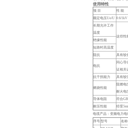
使用特性
项 目
性 能
额定电压Uo/U
0.6/1kV
长期允许工作
温度
这些性
绝缘性能
短路时高温度
阻抗
具有较
同心导
电抗
证相关
抗干扰能力
具有较
阻燃电缆
燃烧性能
耐火电缆
导体电阻
符合GB3
耐压性能
经受5m
电缆产品：变频电力电
序号
型号
名称