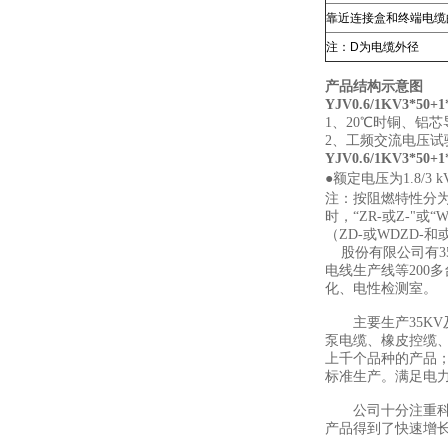
靠近连接盒和终端电缆
注：D为电缆外径
产品结构示意图
YJV0.6/1KV3*50
1、20℃时铜、铝
2、工频交流电压试
YJV0.6/1KV3*50
●额定电压为1.8/3 
注：按阻燃特性分为A、
时，“ZR-或Z-"或
（ZD-或WDZD-和或
股份有限公司有3
电线生产线等200
化、电性检测室。
主要生产35KV
泵电缆、橡皮控缆、
上千个品种的产品；此
标准生产。满足电
公司十分注重科学管
产品得到了快速增