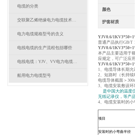
电缆的分类
颜色
交联聚乙烯绝缘电力电缆技术参数
护套材质
电力电缆规格型号的含义
YJV0.6/1KV3*50
普通产品执行GB/T 12
电线电缆的生产流程包括哪些
YJV0.6/1KV3*50
本产品主要适用于额定
应规定，可广泛应
电线电缆：YJV、VV电力电缆有什么区别
YJV0.6/1KV3*50
1、电缆导体长期允
2、短路时（长持续时
船用电力电缆型号
电缆导体截面＞300
3、电缆安装敷设环
是中国大的温度
无纸记录仪，等产
4、电缆安装时的小
项目
安装时的小弯曲半径