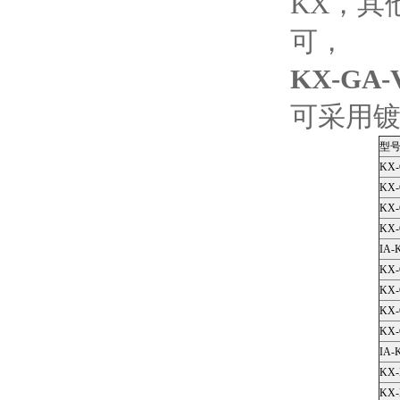
KX，其
可， 阻
KX-GA
可采用
型
KX-
KX-
KX-
KX-
IA-
KX-
KX-
KX-
KX-
IA-
KX-
KX-