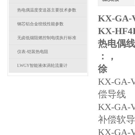
热电偶温度变送器主要技术参数
KX-GA
钢芯铝合金绞线性能参数
KX-HF4
无卤低烟阻燃控制电缆执行标准
热电偶
仪表-铠装热电阻
：，
LWGY智能液体涡轮流量计
徐
KX-G
偿导线
KX-G
补偿软
KX-G