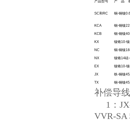
产品型号
产 品 
SC和RC
铜-铜镍0
KCA
铜-铜镍2
KCB
铜-铜镍4
KX
镍铬10-
NC
铜-铜镍1
NX
镍铬14硅
EX
镍铬10-
JX
铁-铜镍4
TX
铜-铜镍4
补偿导
1：JX-2-
VVR-SA 