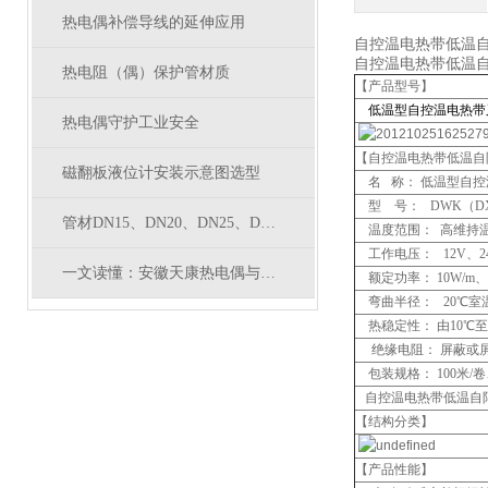
热电偶补偿导线的延伸应用
自控温电热带低温自限
自控温电热带低温自限温
热电阻（偶）保护管材质
【产品型号】
低温型
自控温电热带
热电偶守护工业安全
【自控温电热带低温自限
磁翻板液位计安装示意图选型
名 称： 低温型自
型 号： DWK（D
管材DN15、DN20、DN25、DN32、DN40、DN50对应外径
温度范围： 高维持温度
工作电压： 12V、24
一文读懂：安徽天康热电偶与安徽天康热电阻的核心区别
额定功率： 10W/m、1
弯曲半径： 20℃室温时
热稳定性： 由10℃
绝缘电阻： 屏蔽或屏
包装规格： 100米/
自控温电热带低温自限
【结构分类】
【产品性能】