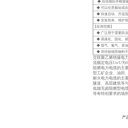
◆ 自动感应并根据
◆ 可以任意截短或
◆ 快速启动、升温
◆ 安装简单、维护
【应用范围】
◆ 广泛用于需要防
◆ 易液化、固化、
◆ 煤气、氯气、原
◆ 管径较细而物料
交联聚乙烯绝缘电
流额定电压Uo/U为
阻燃电力电缆的主
型工矿企业、油田
耐火电力电缆的主
隧道、高层建筑等
低烟无卤阻燃型电
等有特别要求的场
产