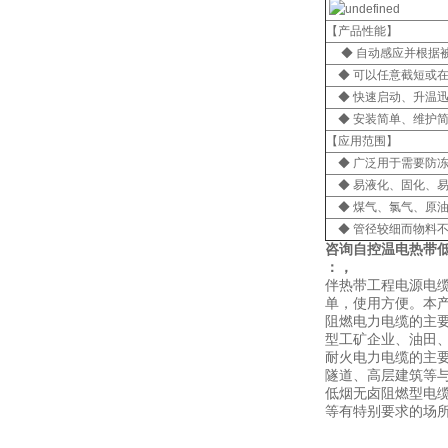
【产品性能】
◆ 自动感应并根据
◆ 可以任意截短或
◆ 快速启动、升温
◆ 安装简单、维护
【应用范围】
◆ 广泛用于需要防
◆ 易液化、固化、
◆ 煤气、氯气、原
◆ 管径较细而物料
咨询
自控温电热带低温
：，
伴热带工程电源电缆
单，使用方便。本产品
阻燃电力电缆的主
型工矿企业、油田
耐火电力电缆的主
隧道、高层建筑等
低烟无卤阻燃型电
等有特别要求的场