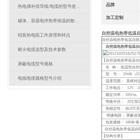
品牌
热电偶补偿导线/电缆的型号使用特性及分类
加工定制
罐体、容器电伴热带保温的散热量计算
自控温电热带低温自限
铠装热电阻工作原理和特点
自控温电热带低温自限
自控温电热带低温自限温
耐火电缆选型及技术参数
【自控温电热带低温自
屏蔽电缆型号规格
名 称： 低温型自
型 号： DWK（D
电线电缆规格型号介绍
温度范围： 高维持温度
工作电压： 12V、24
额定功率： 10W/m、1
弯曲半径： 20℃室温时
热稳定性： 由10℃
绝缘电阻： 屏蔽或屏
包装规格： 100米/
自控温电热带低温自限
【结构分类】