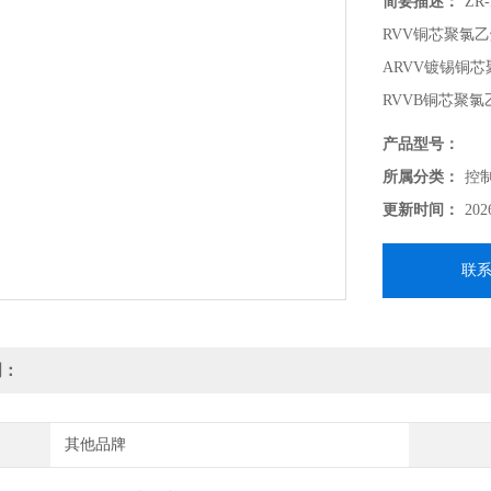
简要描述：
ZR
RVV铜芯聚氯
ARVV镀锡铜
RVVB铜芯聚
RV－105铜芯
产品型号：
所属分类：
控
更新时间：
202
联
明：
其他品牌