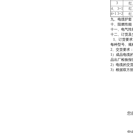
3
红
4
、 3+1
红
4+1 3+2
红
九、电缆护套
十、阻燃性能
十一、电气性能
十二、订货及
1
、订货要求
每种型号、规
2
、交货要求
1
）成品电缆
品出厂检验报
2
）电缆的交货
3
）根据双方
您
您