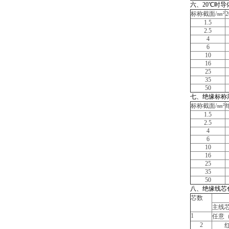
六、20℃时导
标称截面/
㎜
²
2
1.5
2.5
4
6
10
16
25
35
50
七、绝缘标称
标称截面/
㎜
²
1.5
2.5
4
6
10
16
25
35
50
八、绝缘线芯
芯数
主线
1
任意
2