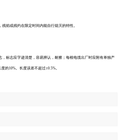
，残焰或残灼在限定时间内能自行熄灭的特性。
志，标志应字迹清楚，容易辨认，耐擦；每根电缆出厂时应附有单独产
的10%。长度误差不超过±0.5%。