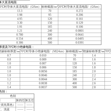
体大直流电阻:
0
℃时导体大直流电阻/（Ω/km）
标称截面/
㎜
²
20
℃时导体大直流电阻/（Ω/km）
13.3
70
0.272
1.98
95
0.206
4.95
120
0.161
3.30
150
0.129
1.91
185
0.106
1.21
240
0.0801
0.780
300
0.0641
0.554
400
0.0495
0.386
500
0.0391
厚度及70℃时小绝缘电阻：
绝缘标称厚度/
㎜
70
℃时导体小绝缘电阻/（MΩ•km）
标称截面/
㎜
²
绝缘标称厚度/
㎜
70
℃
0.7
0.010
70
1.4
0.8
0.009
95
1.6
1.0
0.007
120
1.6
1.0
0.006
150
1.8
1.0
0.0056
185
2.0
1.0
0.0046
240
2.2
1.2
0.0044
300
2.4
1.2
0.0038
400
2.6
1.4
0.0037
500
2.8
色别：
色别
芯
第四芯
第五芯
——
——
（优先黑色）
——
——
红、浅蓝