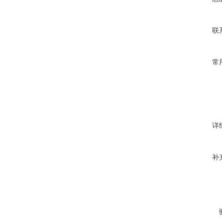
联
常
详
补