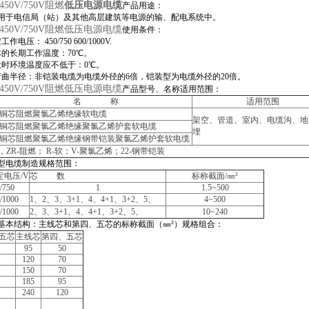
450V/750V阻燃
低压电源电缆
产品用途：
用于电信局（站）及其他高层建筑等电源的输、配电系统中。
V450V/750V阻燃低压电源电缆
使用条件：
电压： 450/750 600/1000V.
的长期工作温度：70℃。
设时环境温度应不低于：0℃。
曲半径：非铠装电缆为电缆外径的6倍，铠装型为电缆外径的20倍。
V450V/750V阻燃低压电源电缆
产品型号、名称适用范围：
名 称
适用范围
铜芯阻燃聚氯乙烯绝缘软电缆
架空、管道、室内、电缆沟、地
铜芯阻燃聚氯乙烯绝缘聚氯乙烯护套软电缆
埋
铜芯阻燃聚氯乙烯绝缘钢带铠装聚氯乙烯护套软电缆
ZR-阻燃； R-软；V-聚氯乙烯；22-钢带铠装
型电缆制造规格范围：
定电压/V
芯 数
标称截面/
㎜
²
/750
1
1.5~500
/1000
1
、2、3、3+1、4、4+1、3+2、5、
4~500
/1000
2
、3、3+1、4、4+1、3+2、5、
10~240
基本结构：主线芯和第四、五芯的标称截面（
㎜
²）规格组合：
五芯
主线芯
第四、五芯
95
50
120
70
150
70
185
95
240
120