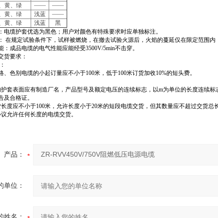
——
——
、黄、绿
——
、黄、绿
浅蓝
、黄、绿
浅蓝
黑
：电缆护套优选为黑色；用户对颜色有特殊要求时应单独标注。
： 在规定试验条件下，试样被燃烧，在撤去试验火源后，火焰的蔓延仅在限定范围内
：成品电缆的电气性能应能经受3500V/5min不击穿。
交货要求：
：
格、色别电缆的小起订量应不小于100米，低于100米订货加收10%的短头费。
：
的护套表面应有制造厂名，产品型号及额定电压的连续标志，以m为单位的长度连续标
告及合格证。
长度应不小于100米，允许长度小于20米的短段电缆交货，但其数量应不超过交货总长度
协议允许任何长度的电缆交货。
产品：
的单位：
的姓名：