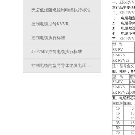
ZR-RVV
一、
本产品主要适
无卤低烟阻燃控制电缆执行标准
ZR-RV
二、
1
）
电缆额定工作
2
）
电缆导体
控制电缆型号KVVR
3
）
电缆敷
4
）
电缆小弯
控制电缆执行标准
ZR-RV
三、
型 号
ZR-RV
450/750V控制电缆执行标准
ZR-RVV
ZR-RVV22
控制电缆的型号导体绝缘电压及电气性能
注：型号含义，
四、规格：各
型 号
额
ZR-RV
450
ZR-RVV
600
ZR-RVV22
600
五、电缆线芯
主线芯
第四、
10
6
16
10
25
16
35
16
50
25
70
35