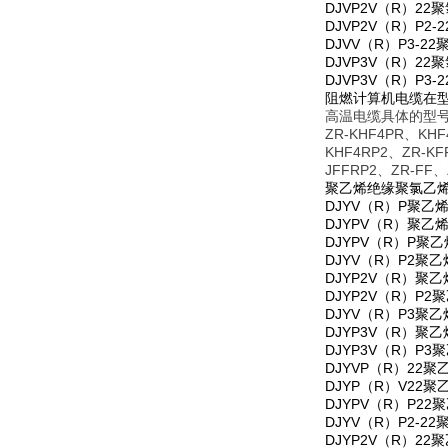
DJVP2V（R）
DJVP2V（R）
DJVV（R）P3
DJVP3V（R）
DJVP3V（R）
阻燃计算机电缆在型
高温电缆
具体的型号有
ZR-KHF4PR、KHF
KHF4RP2、ZR-K
JFFRP2、ZR-FF、
聚乙烯绝缘聚氯乙烯
DJYV（R）P聚
DJYPV（R）聚
DJYPV（R）P
DJYV（R）P2
DJYP2V（R）
DJYP2V（R）
DJYV（R）P3
DJYP3V（R）
DJYP3V（R）
DJYVP（R）2
DJYP（R）V2
DJYPV（R）P
DJYV（R）P2
DJYP2V（R）