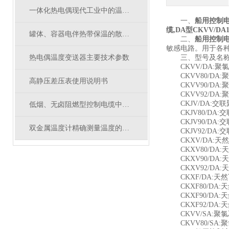
一体化热电偶现代工业中的温度测量设备
一、
船用控制电缆
缆,DA型CKVV/DA14
罐体、容器电伴热带保温的散热量计算
二、
船用控制电缆
敏感电路。用于各
热电偶温度变送器主要技术参数
三、型号及名称
CKVV/DA:聚
CKVV80/DA
高静压差压表使用说明书
CKVV90/DA
CKVV92/DA
CKJV/DA:交
低烟、无卤阻燃型控制电缆中英文选型对照
CKJV80/DA
CKJV90/DA
双金属温度计精确测量温度的选择
CKJV92/DA
CKXV/DA:天
CKXV80/DA
CKXV90/DA
CKXV92/DA
CKXF/DA:天
CKXF80/DA
CKXF90/DA
CKXF92/DA
CKVV/SA:聚
CKVV80/SA