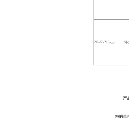
ZR-KVVP
铜
2-22
产
您的单