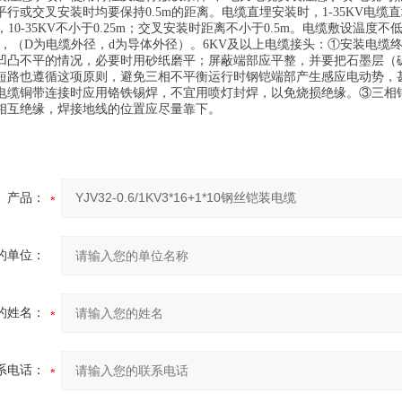
行或交叉安装时均要保持0.5m的距离。电缆直埋安装时，1-35KV电缆直
m，10-35KV不小于0.25m；交叉安装时距离不小于0.5m。电缆敷设温度
+d），（D为电缆外径，d为导体外径）。6KV及以上电缆接头：①安装电
凹凸不平的情况，必要时用砂纸磨平；屏蔽端部应平整，并要把石墨层（
短路也遵循这项原则，避免三相不平衡运行时钢铠端部产生感应电动势，甚
电缆铜带连接时应用铬铁锡焊，不宜用喷灯封焊，以免烧损绝缘。③三相
相互绝缘，焊接地线的位置应尽量靠下。
产品：
的单位：
的姓名：
系电话：