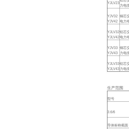
铝芯
YJLV23
力电
YJV32
铜芯
YJV42
电力
YJLV32
铝芯
YJLV42
电力
YJV33
铜芯
YJV43
力电
YJLV33
铝芯
YJLV43
力电
生产范围
型号
3.6/6
导体标称截面