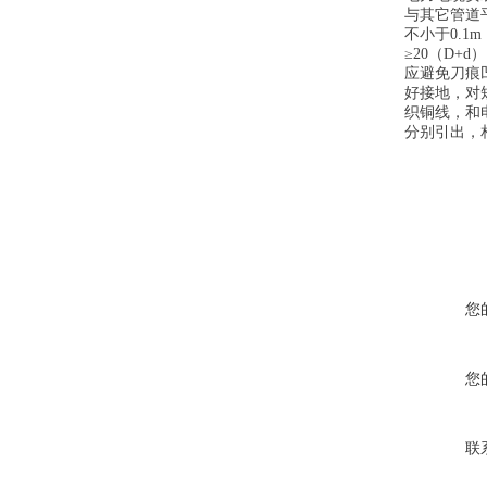
与其它管道平
不小于0.1
≥20（D
应避免刀痕
好接地，对
织铜线，和
分别引出，
您
您
联