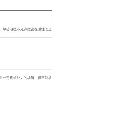
。单芯电缆不允许敷设在磁性管道
受一定机械外力的场所，但不能承