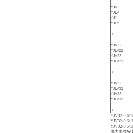
YJV
YJLV
YJY
YJLY
3
YJV22
YJLV22
YJV23
YJLV23
3
YJV32
YJLV32
YJV33
YJLV33
3
YJV32-
YJV32-
YJV32-
电力电缆安