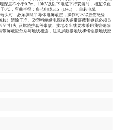
埋深度不小于0.7m。10KV及以下电缆平行安装时，相互净距
不低于0℃，弯曲半径：多芯电缆≥15（D+d），单芯电缆
缆终端头时，必须剥除半导体电屏蔽层，操作时不得损伤绝缘，
碳粒）清除干净。②塑料绝缘电缆端头铜带屏蔽和钢铠必须良
至“打火"及燃烧护套等事故。接地引出线要求采用我镀锡编
铜带屏蔽应分别与地线相连，注意屏蔽接地线和钢铠接地线应