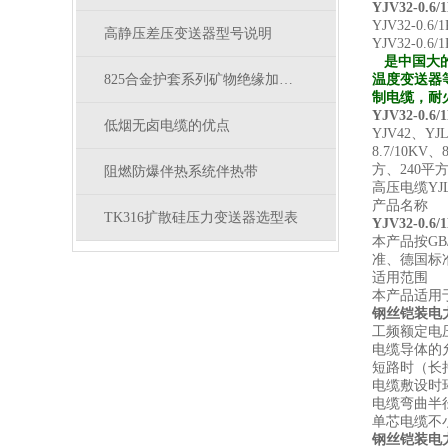
YJV32-0.
YJV32-0.
高静压差压变送器型号说明
YJV32-
是中国大
825合金护套系列矿物绝缘加热电缆结构参数
温度变送器
制电缆，耐
YJV32-0.
低烟无卤电缆的优点
YJV42、YJ
8.7/10K
方、240平
阻燃防爆伴热系统伴热带
高压电缆YJ
产品名称
TK316扩散硅压力变送器选型表
YJV32-0.
本产品按GB
准、德国标
适用范围
本产品适用于
钢丝铠装电
工频额定电压U0
电缆导体的
短路时（长
电缆敷设时
电缆弯曲半
单芯电缆不
钢丝铠装电