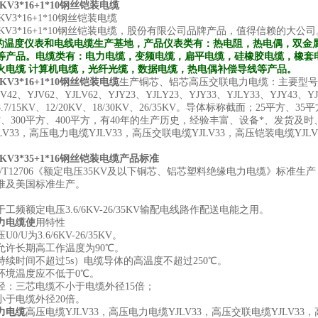
6/1KV3*16+1*10钢丝铠装电缆
6/1KV3*16+1*10钢丝铠装电缆
0.6/1KV3*16+1*10钢丝铠装电缆，股份有限公司品牌产品，值得信赖的大公
的温度仪表和电线电缆生产基地，产品仪表类有：热电阻，热电偶，双金属
等产品。电缆类有：电力电缆，变频电缆，扁平电缆，硅橡胶电缆，橡套
火电缆 计算机电缆，光纤光缆，数据电缆，热电偶补偿导线等产品。
6/1KV3*16+1*10钢丝铠装电缆
生产铜芯、铝芯高压交联电力电缆：主要型号有YJV、
LV42、YJV62、YJLV62、YJY23、YJLY23、YJY33、YJLY33、YJY43、YJL
V、8.7/15KV、12/20KV、18/30KV、26/35KV。导体标称截面；25平方
方、300平方、400平方，有40年的生产历史，经验丰富、设备*、发货
LV33，高压电力电缆YJLV33，高压交联电缆YJLV33，高压铠装电缆YJLV
6/1KV3*35+1*16钢丝铠装电缆产品标准
/T12706《额定电压35KV及以下铜芯、铝芯塑料绝缘电力电缆》标准
准及美国标准生产。
工频额定电压3.6/6KV-26/35KV输配电线路作配送电能之用。
力电缆使
用特性
/U为3.6/6KV-26/35KV。
允许长期高工作温度为90℃。
持续时间不超过5s）电缆导体的高温度不超过250℃。
环境温度应不低于0℃。
径：三芯电缆不小于电缆外径15倍；
小于电缆外径20倍。
力电缆
高压电缆YJLV33，高压电力电缆YJLV33，高压交联电缆YJLV33，