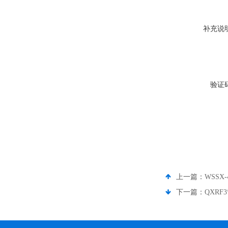
补充说
验证
上一篇：
WSSX
下一篇：
QXRF