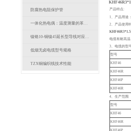
KHF46R3
产品特点:
防腐热电阻保护管
1、产品用途
一体化热电偶：温度测量的革新桥梁
2、产品使用
KHF46R3*
镍铬10-铜镍45延长型导线对应什么型号补偿导线
电缆有耐高温
3、电缆的型
低烟无卤电缆型号规格
型号
KHF46
TZX铜编织线技术性能
KHF46R
KHF46P
KHF46R
4、生产范围
型号
KHF46
KHF46R
KHF46P