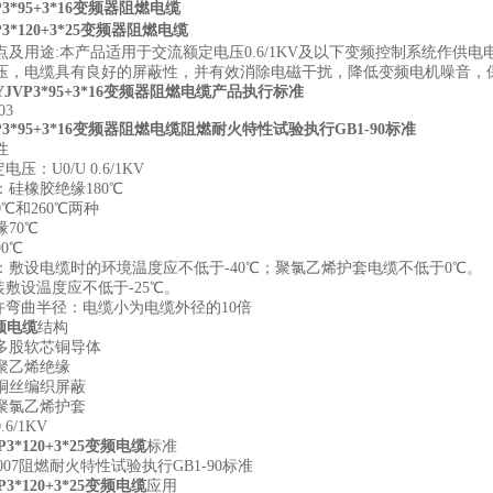
VP3*95+3*16变频器阻燃电缆
P3*120+3*25变频器阻燃电缆
点及用途:本产品适用于交流额定电压0.6/1KV及以下变频控制系统作
压，电缆具有良好的屏蔽性，并有效消除电磁干扰，降低变频电机噪音，
YJVP3*95+3*16变频器阻燃电缆
产品执行标准
03
VP3*95+3*16变频器阻燃电缆
阻燃耐火特性试验执行GB1-90标准
性
压：U0/U 0.6/1KV
硅橡胶绝缘180℃
0℃和260℃两种
70℃
0℃
：敷设电缆时的环境温度应不低于-40℃；聚氯乙烯护套电缆不低于0℃。
装敷设温度应不低于-25℃。
允许弯曲半径：电缆小为电缆外径的10倍
频电缆
结构
多股软芯铜导体
聚乙烯绝缘
铜丝编织屏蔽
聚氯乙烯护套
6/1KV
P3*120+3*25变频电缆
标准
-2007阻燃耐火特性试验执行GB1-90标准
P
3*120+3*25变频电缆
应用