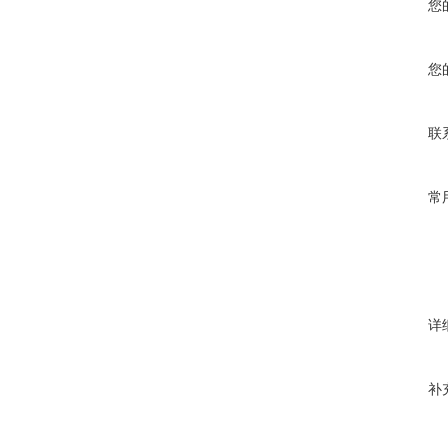
您
您
联
常
详
补