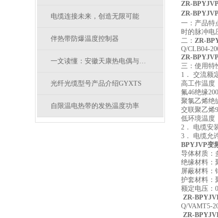
ZR-BPYJ
ZR-BPYJV
电缆连接未来，创造无限可能
一：产品特
时的脉冲电
伴热带防爆温度控制器
二：
ZR-BP
Q/CLB04-20
ZR-BPYJ
一文读懂：安徽天康热电偶与安徽天康热电阻的核心区别
三：使用特
1． 交流额定电
光纤光缆型号产品介绍GYXTS
高工作温度：
氟46绝缘20
聚氯乙烯绝缘
自限温电热带的发热温度功率
交联聚乙烯9
低环境温度
2． 电缆安
3． 电缆
BPYJVP
变
导体材质：
绝缘材料：
屏蔽材料：
护套材料：
额定电压：0.
ZR-BPYJV
Q/VAMT5
ZR-BPYJV