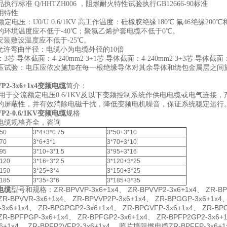
品执行标准 Q/HHTZH006 ，阻燃耐火特性试验执行GB12666-90标准
用特性
定电压：U0/U 0.6/1KV 高工作温度：硅橡胶绝缘180℃ 氟46绝缘200
的环境温度应不低于-40℃；聚氯乙烯护套电缆不低于0℃。
安装敷设温度应不低于-25℃。
允许弯曲半径：电缆小为电缆外径的10倍
芯 导体截面：4-240mm2 3+1芯 导体截面：4-240mm2 3+3芯 导体截面
验：电压应依次施加在每一根绝缘导体对其余导体和绕包金属层之间施加试验
VP2-3x6+1x4变频电缆
简介：
于交流额定电压0.6/1KV及以下变频控制系统作供电电缆或电气连接
的屏蔽性，并有效消除电磁干扰，降低变频电机噪音，保证系统稳定运行
VP2-0.6/1KV变频电缆
规格
电缆规格齐全，咨询
50
3*4+3*0.75
3*50+3*10
70
3*6+3*1
3*70+3*10
95
3*10+3*1.5
3*95+3*16
*120
3*16+3*2.5
3*120+3*25
*150
3*25+3*4
3*150+3*25
*185
3*35+3*6
3*185+3*35
电缆
型号和规格：ZR-
BPVVP-3x6+1x4
、
ZR-BPVVP2-3x6+1x4
、
ZR-BP
ZR-BPVVR-3x6+1x4、 ZR-BPVVP2P-3x6+1x4、 ZR-BPGGP-3x6+1x4
3x6+1x4、 ZR-BPGPGP2-3x6+1x4、 ZR-BPGVFP-3x6+1x4、 ZR-BP
ZR-BPFPGP-3x6+1x4、 ZR-BPFGP2-3x6+1x4、 ZR-BPFP2GP2-3x6+
x6+1x4、 ZR-BPFP2VFP2-3x6+1x4、 照片墙阻燃电缆ZR-BPFFP-3x6+1