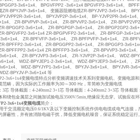
BPGGP3-3x6+1x4、 BPGVFPP2 -3x6+1x4 BPGVFP3-3x6+1x4、 BPFF
-BPYJVP-3x6+1x4、 变频器阻燃电缆ZR-BPYJVP2-3x6+1x4、 BPYJVPP
PYJVPP2R-3x6+1x4、 BPYJVP2P-3x6+1x4、 BP-YJVP2PR-3x6+1x4
+1x4、 ZR-BPVPVP-3x6+1x4、 ZR-BPVVP2-3x6+1x4、 ZR-BPVP2VP2
ZR-BPGGP2-3x6+1x4、 ZR-BPGPGP-3x6+1x4、 ZR-BPGP2GP2-3x6
ZR-BPGVFP2-3x6+1x4 ZR-BPGPVFP2-3x6+1x4、 ZR-BPFGP-3x6+1x
3x6+1x4、 ZR-BPFVFP-3x6+1x4、 ZR-BPFPVFP-3x6+1x4、 ZR-BPF
ZR-BPFFP2-3x6+1x4、ZR-BPGGPP2-3x6+1x4、 ZR-BPGGP3-3x6+1x
ZR-BPFFPP2-3x6+1x4 ZR-BPFFP3-3x6+1x4、 ZR-BPVVP3-3x6+1x4、
3x6+1x4、 ZR-BPYJVP3-3x6+1x4、 ZR-YJVP2P-3x6+1x4、 WDZ-BP
x6+1x4、 WDZ-BPYJEP1-2-3x6+1x4、 WDZ-BPYJEP3-3x6+1x4、、ZR
x6+1x4、 WDZ-BPYJYP1-3x6+1x4、 BPYJV-3x6+1x4、 BPYJVR-3x6
WDZ-BPYJV-P-3x6+1x4 等
特点分析变频调速技术关系到变频电机、变频电源和
VP2-3x6+1x4变频电缆
缆范畴，因为实际的工作频率为
30
～
300 Hz
，常简称为变频电缆
芯 导体截面：4-240mm2 3+1芯 导体截面：4-240mm2 3+3芯 导
和绕包金属层之间施加试验电压3500V/5min,绝缘应无击穿。试验应在
VP2-3x6+1x4变频电缆
简介：
于交流额定电压0.6/1KV及以下变频控制系统作供电电缆或电气连接
的屏蔽性，并有效消除电磁干扰，降低变频电机噪音，保证系统稳定运行