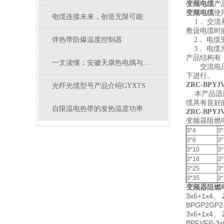
变频电缆
产
变频电缆
使
电缆连接未来，创造无限可能
1． 交流额
敷设电缆时
伴热带防爆温度控制器
2． 电缆
3． 电缆
产品结构有：3
一文读懂：安徽天康热电偶与安徽天康热电阻的核心区别
交流电压试
下进行。
ZRC-BPYJ
光纤光缆型号产品介绍GYXTS
本产品适用
缆具有良好
自限温电热带的发热温度功率
ZRC-BPYJ
变频器阻燃
3*4
3*
3*6
3*
3*10
3*
3*16
3
3*25
3
3*35
3
变频器阻燃
3x6+1x4、 
BPGP2GP2-
3x6+1x4、 
BPFVFP-3