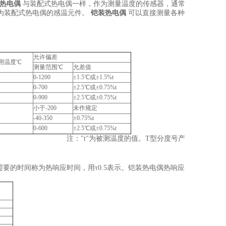
热电偶
与装配式热电偶一样，作为测量温度的传感器，通常
为装配式热电偶的感温元件。
铠装热电偶
可以直接测量各种
允许偏差
用温度℃
测量范围℃
允差值
0-1200
±1.5℃或±1.5%t
0-700
±2.5℃或±0.75%t
0-900
±2.5℃或±0.75%t
小于-200
未作规定
-40-350
±0.75%t
0-600
±2.5℃或±0.75%t
值。T型分度号产
要的时间称为热响应时间，用τ0.5表示。铠装热电偶热响应