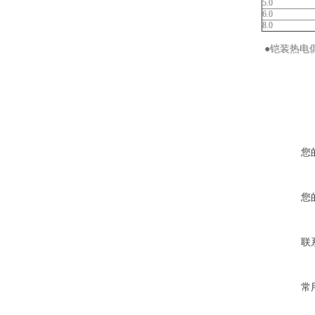
5.0
6.0
8.0
●铠装热电
您
您
联
常