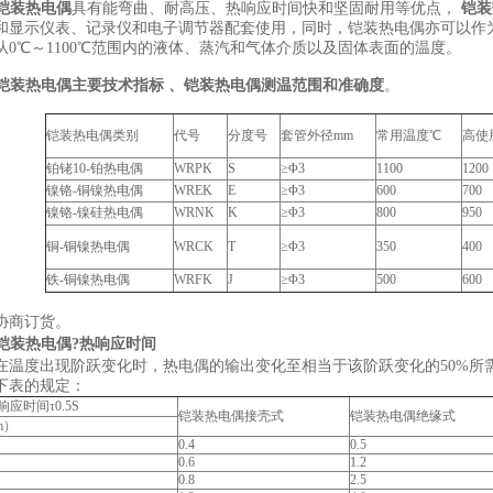
0铠装热电偶
具有能弯曲、耐高压、热响应时间快和坚固耐用等优点，
铠装
和显示仪表、记录仪和电子调节器配套使用，同时，铠装热电偶亦可以作
从0℃～1100℃范围内的液体、蒸汽和气体介质以及固体表面的温度。
40铠装热电偶主要技术指标 、铠装热电偶测温范围和准确度
。
铠装热电偶类别
代号
分度号
套管外径mm
常用温度℃
高使
铂铑10-铂热电偶
WRPK
S
≥Φ3
1100
1200
镍铬-铜镍热电偶
WREK
E
≥Φ3
600
700
镍铬-镍硅热电偶
WRNK
K
≥Φ3
800
950
铜-铜镍热电偶
WRCK
T
≥Φ3
350
400
铁-铜镍热电偶
WRFK
J
≥Φ3
500
600
："t"为被测温度的
协商订货。
0铠装热电偶?
热响应时间
在温度出现阶跃变化时，热电偶的输出变化至相当于该阶跃变化的50%所需
下表的规定：
应时间τ0.5S
铠装热电偶接壳式
铠装热电偶绝缘式
m）
0.4
0.5
0.6
1.2
0.8
2.5