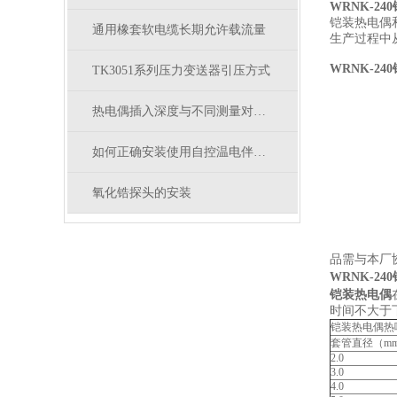
WRNK-24
铠装热电偶
通用橡套软电缆长期允许载流量
生产过程中
WRNK-2
TK3051系列压力变送器引压方式
热电偶插入深度与不同测量对象的关系
如何正确安装使用自控温电伴热带？
氧化锆探头的安装
注
品需与本厂
WRNK-24
铠装热电偶
时间不大于
铠装热电偶热响
套管直径（m
2.0
3.0
4.0