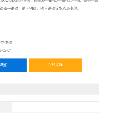
NK-240铠装热电偶，铂铑30—铂铑6—铂铑10—铂、镍铬—镍
镍铬—铜镍、铜－铜镍、铁－铜镍等型式热电偶。
装热电偶
6-05-07
系我们
在线咨询