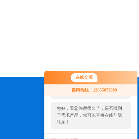
在线交流
您好！欢迎前来咨询，很高兴为您
咨询热线：13855073989
服务，请问您要咨询什么问题呢？
联系我们
您好，看您停留很久了，是否找到
24小时热线：
了需求产品，您可以直接在线与我
0550-7307598
联系！