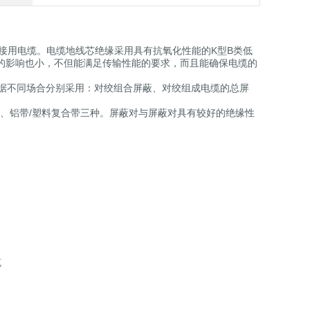
接用电缆。电缆地线芯绝缘采用具有抗氧化性能的K型B类低
的影响也小，不但能满足传输性能的要求，而且能确保电缆的
据不同场合分别采用：对绞组合屏蔽、对绞组成电缆的总屏
、铝带/塑料复合带三种。屏蔽对与屏蔽对具有较好的绝缘性
缆