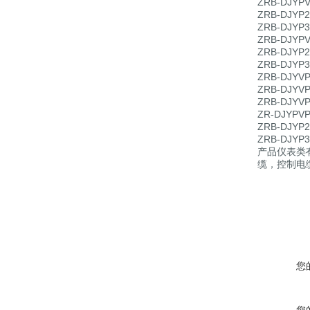
ZRB-DJ
ZRB-DJ
ZRB-DJ
ZRB-DJ
ZRB-DJ
ZRB-DJ
ZRB-DJ
ZRB-DJ
ZRB-DJ
ZR-DJY
ZRB-DJ
ZRB-DJ
产品仪表类
缆，控制电
您