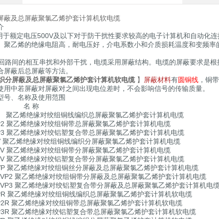
屏蔽及总屏蔽聚氯乙烯护套计算机软电缆
介
于额定电压500V及以下对于防干扰性要求较高的电子计算机和自动化连
。聚乙烯的绝缘电阻高，耐电压好，介电系数小和介质损耗温度和变频率
路间的相互串扰和外部干扰，电缆采用屏蔽结构。电缆的屏蔽要求是根
合屏蔽后总屏蔽等方法。
屏蔽材料
有
圆铜线
，铜带
织分屏蔽及总屏蔽聚氯乙烯护套计算机软电缆
】
使用中若屏蔽对屏蔽对之间出现电位差时，不会影响信号的传输质量。
型号、名称及使用范围
 名 称
YVP 聚乙烯绝缘对绞组铜线编织总屏蔽聚氯乙烯护套计算机电缆
YVP2 聚乙烯绝缘对绞组铜带总屏蔽聚氯乙烯护套计算机电缆
YVP3 聚乙烯绝缘对绞铝塑复合带总屏蔽聚氯乙烯护套计算机电缆
YPV 聚乙烯绝缘对绞组铜线编织分屏蔽聚氯乙烯护套计算机电缆
YP2V 聚乙烯绝缘对绞组铜带分屏蔽聚氯乙烯护套计算机电缆
YP3V 聚乙烯绝缘对绞铝塑复合带分屏蔽聚氯乙烯护套计算机电缆
YPVP 聚乙烯绝缘对绞组铜丝分屏蔽及总屏蔽聚氯乙烯护套计算机电缆
YP2VP2 聚乙烯绝缘对绞组铜带分屏蔽及总屏蔽聚氯乙烯护套计算机电缆
YP3VP3 聚乙烯绝缘对绞铝塑复合带分屏蔽及总屏蔽聚氯乙烯护套计算机电
YVPR 聚乙烯绝缘对绞组铜线编织总屏蔽聚氯乙烯护套计算机软电缆
YVP2R 聚乙烯绝缘对绞组铜带总屏蔽聚氯乙烯护套计算机软电缆
YVP3R 聚乙烯绝缘对绞铝塑复合带总屏蔽聚氯乙烯护套计算机软电缆