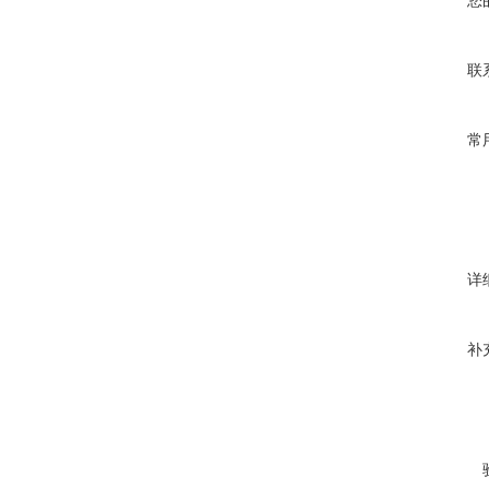
您
联
常
详
补