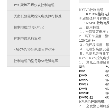
PVC聚氯乙烯仪表控制电缆
KYJVR控制电缆
一：
KYJVR控制电
无卤低烟阻燃控制电缆执行标准
无卤聚烯烃具有燃
二：KYJVR
控制电
三：使用特性
控制电缆型号KVVR
1．交流额定电压：U0
2．高工作温度：
控制电缆执行标准
125℃两种
3．低环境温度：聚
4．电缆安装敷设
450/750V控制电缆执行标准
5．电缆允许弯曲半
KVVP KVV控制电
控制电缆的型号导体绝缘电压及电气性能
1． 聚氯乙烯绝缘
型号
产
KVV
铜
KVVP
铜
KVVP2
铜
KVV22
铜
KVVR
铜
KVVRP
铜
KVVP2-22
铜
KYJVR控制电缆
2． 交联聚乙烯绝