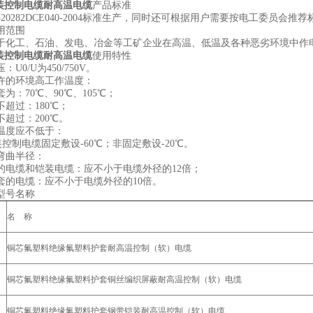
铠装控制电缆
耐高温电缆
产品标准
320282DCE040-2004标准生产，同时还可根据用户需要按电工委员
用范围
于化工、石油、发电、冶金等工矿企业在高温、低温及各种恶劣环境中作
铠装控制电缆
耐高温电缆
使用特性
U0/U为450/750V。
许的环境高工作温度：
为：70℃、90℃、105℃；
不超过：180℃；
不超过：200℃。
温度应不低于：
铠装控制电缆固定敷设-60℃；非固定敷设-20℃。
弯曲半径：
的电缆和铠装电缆：应不小于电缆外径的12倍；
套的电缆：应不小于电缆外径的10倍。
型号名称
名 称
铜芯氟塑料绝缘氟塑料护套耐高温控制（软）电缆
铜芯氟塑料绝缘氟塑料护套铜丝编织屏蔽耐高温控制（软）电缆
铜芯氟塑料绝缘氟塑料护套钢带铠装耐高温控制（软）电缆