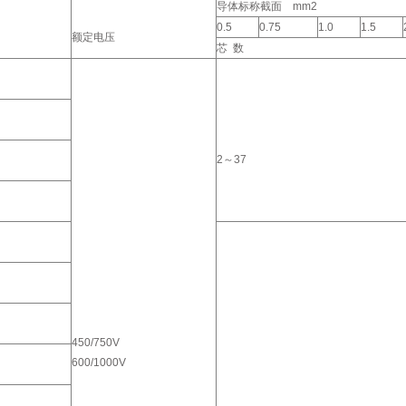
导体标称截面 mm2
0.5
0.75
1.0
1.5
额定电压
芯 数
2～37
450/750V
600/1000V