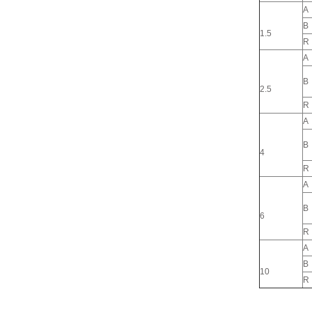
A
B
1.5
R
A
B
2.5
R
A
B
4
R
A
B
6
R
A
B
10
R