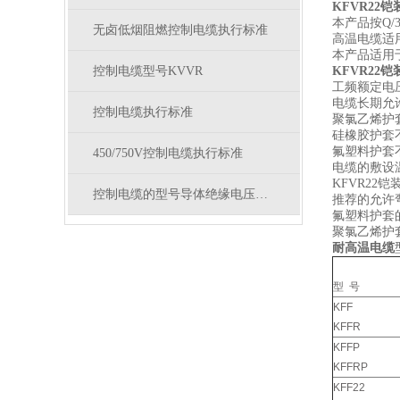
KFVR22
本产品按Q/
无卤低烟阻燃控制电缆执行标准
高温电缆适
本产品适用
控制电缆型号KVVR
KFVR22
工频额定电压：
电缆长期允
控制电缆执行标准
聚氯乙烯护套
硅橡胶护套
氟塑料护套
450/750V控制电缆执行标准
电缆的敷设
KFVR22
控制电缆的型号导体绝缘电压及电气性能
推荐的允许
氟塑料护套
聚氯乙烯护
耐高温电缆
型 号
KFF
KFFR
KFFP
KFFRP
KFF22