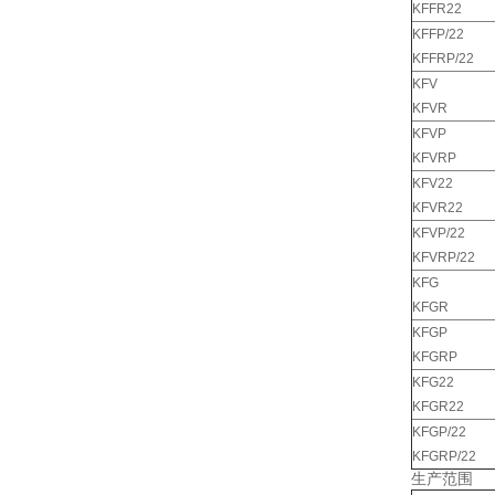
KFFR22
KFFP/22
KFFRP/22
KFV
KFVR
KFVP
KFVRP
KFV22
KFVR22
KFVP/22
KFVRP/22
KFG
KFGR
KFGP
KFGRP
KFG22
KFGR22
KFGP/22
KFGRP/22
生产范围