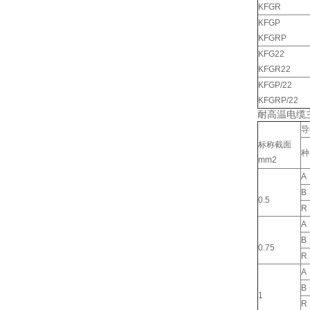
KFGR
KFGP
KFGRP
KFG22
KFGR22
KFGP/22
KFGRP/22
耐高温电缆
导
标称截面
种
mm2
A
B
0.5
R
A
B
0.75
R
A
B
1
R