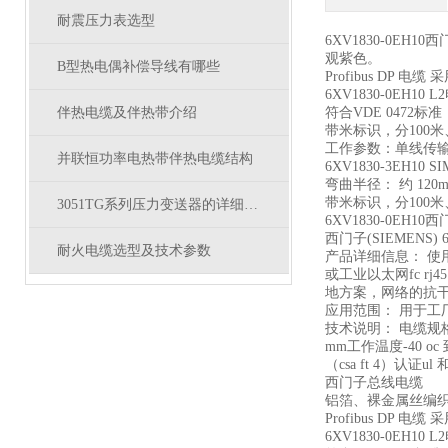
耐震压力表选型
6XV1830-0
观紫色。
B型热电偶补偿导线有哪些
Profibus D
6XV1830-0EH10
伴热电缆及伴热带介绍
符合VDE 0472标准
带米标识，分100米、
工作参数：单线传输大
并联恒功率电热带伴热电缆结构
6XV1830-3EH10 
弯曲半径： 约 120m
带米标识，分100米、
3051TG系列压力变送器的详细资料
6XV1830-0EH
西门子(SIEMENS) 6
耐火电缆选型及技术参数
产品详细信息： 使用fc
或工业以太网fc r
地方案，网络的抗
应用范围： 用于
技术说明： 电缆规格cat
mm工作温度-40 oc 
（csa ft 4）认证ul 和
西门子总线电缆
铝箔、裸金属丝编织
Profibus D
6XV1830-0EH10