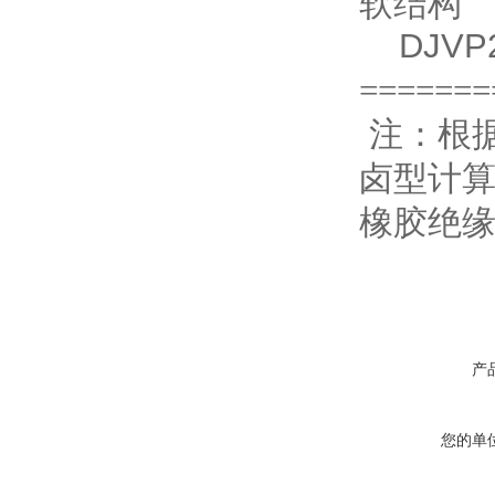
软结构
DJVP2
=====
注：根
卤型计
橡胶绝
产
您的单