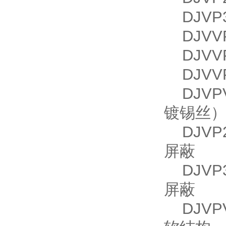
DJVP3
DJVV
DJVVP
DJVVP
DJVPV
镀锡丝
DJVP2
屏蔽
DJVP3
屏蔽
DJVPV