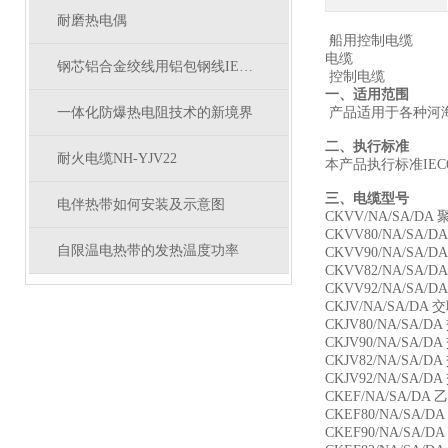
耐磨热电偶
船用控制电缆
电缆
钢芯铝合金绞线用铝包钢线IEC 61232：1993标准
控制电缆
一、适用范围
一体化防爆热电阻技术的新境界
产品适用于各种河
二、执行标准
耐火电缆NH-YJV22
本产品执行标准IEC6009
三、电缆型号
电伴热带如何安装及示意图
CKVV/NA/SA/
CKVV80/NA/
自限温电热带的发热温度功率
CKVV90/NA/
CKVV82/NA/
CKVV92/NA/
CKJV/NA/SA/
CKJV80/NA/S
CKJV90/NA/S
CKJV82/NA/
CKJV92/NA/
CKEF/NA/SA/
CKEF80/NA/
CKEF90/NA/S