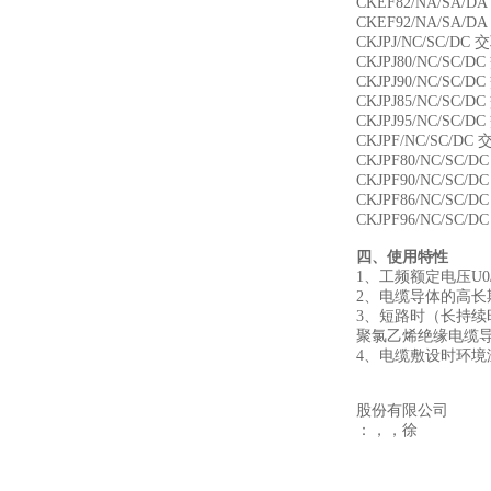
CKEF82/NA/
CKEF92/NA/
CKJPJ/NC/SC
CKJPJ80/NC/
CKJPJ90/NC/
CKJPJ85/NC
CKJPJ95/NC
CKJPF/NC/SC
CKJPF80/NC/
CKJPF90/NC/
CKJPF86/NC
CKJPF96/NC
四、使用特性
1、工频额定电压U0/U
2、电缆导体的高长
3、短路时（长持续
聚氯乙烯绝缘电缆导
4、电缆敷设时环境
股份有限公司
：，，徐