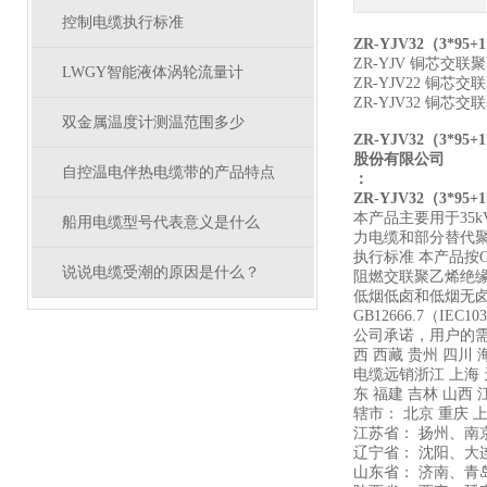
控制电缆执行标准
ZR-YJV32（3*95
ZR-YJV 铜芯
LWGY智能液体涡轮流量计
ZR-YJV22 铜
ZR-YJV32 
双金属温度计测温范围多少
ZR-YJV32（3*95
股份有限公司
自控温电伴热电缆带的产品特点
：
ZR-YJV32（3*95
本产品主要用于35
船用电缆型号代表意义是什么
力电缆和部分替代
执行标准 本产品按GB1
说说电缆受潮的原因是什么？
阻燃交联聚乙烯绝缘电
低烟低卤和低烟无卤阻
GB12666.7（IE
公司承诺，用户的需要
西 西藏 贵州 四川 
电缆远销浙江 上海 天
东 福建 吉林 山西 
辖市： 北京 重庆 上
江苏省： 扬州、
辽宁省： 沈阳、
山东省： 济南、