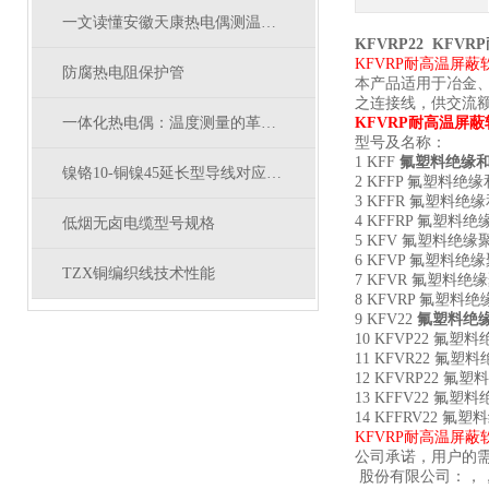
一文读懂安徽天康热电偶测温原理，热电效应通俗讲解
KFVRP22 KFV
KFVRP耐高温屏蔽软
防腐热电阻保护管
本产品适用于冶金
之连接线，供交流额
一体化热电偶：温度测量的革新桥梁
KFVRP耐高温屏蔽软
型号及名称：
1 KFF
氟塑料绝缘
镍铬10-铜镍45延长型导线对应什么型号补偿导线
2 KFFP 氟塑料
3 KFFR 氟塑料
4 KFFRP 氟塑
低烟无卤电缆型号规格
5 KFV 氟塑料绝
6 KFVP 氟塑料
TZX铜编织线技术性能
7 KFVR 氟塑料
8 KFVRP 氟塑
9 KFV22
氟塑料绝
10 KFVP22 
11 KFVR22 
12 KFVRP22
13 KFFV22 
14 KFFRV22
KFVRP耐高温屏蔽软
公司承诺，用户的需
股份有限公司
：，