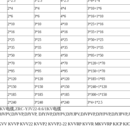
2*2.5
3*2.5
4*2.5
3*6+1*4
2*4
3*4
4*4
3*10+1*6
2*6
3*6
4*6
3*16+1*10
2*10
3*10
4*10
3*25+1*16
2*16
3*16
4*16
3*35+1*16
2*25
3*25
4*25
3*50+1*25
2*35
3*35
4*35
3*70+1*35
2*50
3*50
4*50
3*95+1*50
2*70
3*70
4*70
3*120+1*70
2*95
3*95
4*95
3*150+1*70
2*120
3*120
4*120
3*185+1*95
2*150
3*150
4*150
3*240+1*120
2*185
3*185
4*185
3*300+1*150
2*240
3*240
4*240
3*4+1*2.5
/1KV电缆,
ZRC-YJV22-0.6/1KV电缆
V,DJVVP,DJYVP, DJYJVP,DJYPV,DJYJPV,DJVPVP,DJYPVP,DJYJPVP,
 KVVP KVV22 KVVP2 KVVP2-22 KVVRP KVVR MKVVRP KJCP KJC