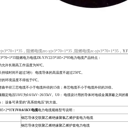
v3*70+1*35，阻燃电缆zrc-yjv3*70+1*35 ,阻燃电缆zc-yjv3*70+1*35，
YJ
v3*70+1*35阻燃电力电缆ZR-YJV22/3*185+2*95电力电缆产品特点：
体的允许长期高工作温度为90℃。
长持续时间不超过5秒） 电缆导体的高温度不超过250℃。
设时的环境温度不得低于0℃。
小弯曲半径三芯电缆不小于电缆外径的15倍；单芯电缆不小于电缆外径的20倍。
频额定电压U0/U为0.6/1kV~26/35kV。U0： 电缆设计用的导体对地或金属屏
m： 设备可承受的“高系统电压”的大值。
85+2*95
YJV0.6/1KV电缆
电力电缆规格型号说明：
铜芯导体交联聚乙烯绝缘聚氯乙烯护套电力电缆
铜芯导体交联聚乙烯绝缘聚乙烯护套电力电缆