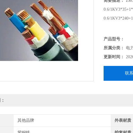
简要描述：
ZR
0.6/1KV3*35+
0.6/1KV3*240
产品型号：
所属分类：
电
更新时间：
202
联
明：
其他品牌
外表材质
紫铜线
护套材质