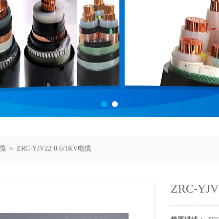
缆
＞ ZRC-YJV22-0.6/1KV电缆
ZRC-YJV