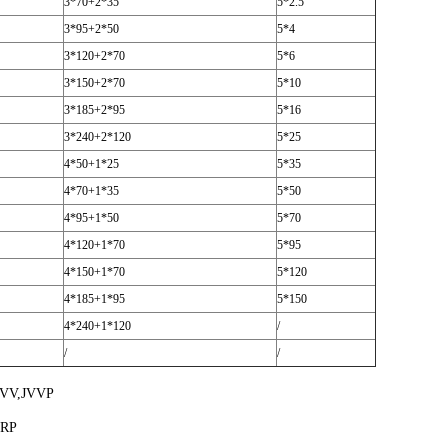
3*70+2*35
5*2.5
3*95+2*50
5*4
3*120+2*70
5*6
3*150+2*70
5*10
3*185+2*95
5*16
3*240+2*120
5*25
4*50+1*25
5*35
4*70+1*35
5*50
4*95+1*50
5*70
4*120+1*70
5*95
4*150+1*70
5*120
4*185+1*95
5*150
4*240+1*120
/
/
/
JVV,JVVP
RP