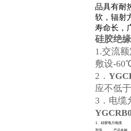
品具有耐
软，辐射
寿命长，
硅胶绝
1.交流额
敷设-60
2．
YGC
应不低于
3．电缆
YGCRB
1、硅胶电力电缆
型号
产品名称