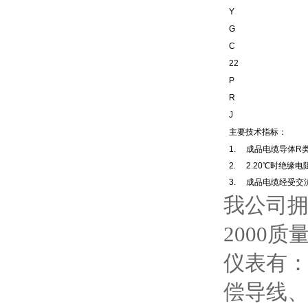
Y
G
C
22
P
R
J
主要技术指标：
1. 成品电缆导体R
2. 2.20℃时绝缘电
3. 成品电缆经受交流5
我公司拥
2000
仪表有
偿导线