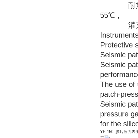
耐震膜片
55℃，
灌充液为
Instrument
Protective 
Seismic pat
Seismic pa
performanc
The use of 
patch-pres
Seismic pat
pressure gau
for the sili
YP-150L膜片压力
表