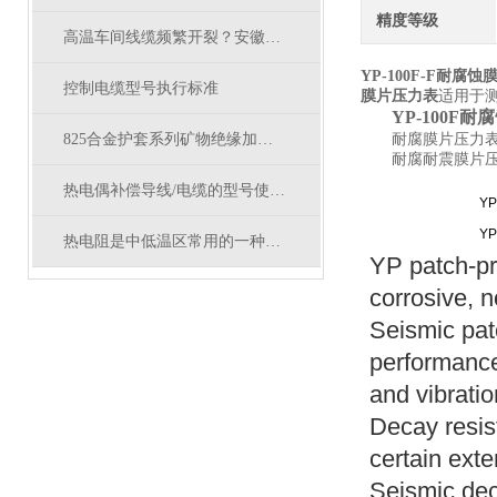
精度等级
高温车间线缆频繁开裂？安徽天康电缆解决老化难题
YP-100F-F耐腐
控制电缆型号执行标准
膜片压力表
适用于
YP-100F
825合金护套系列矿物绝缘加热电缆结构参数
耐腐膜片压力
耐腐耐震膜片
热电偶补偿导线/电缆的型号使用特性及分类
YP
YP
热电阻是中低温区常用的一种温度传感器
YP patch-pr
corrosive, n
Seismic pat
performance
and vibratio
Decay resis
certain exte
Seismic dec