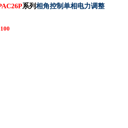
PAC26P
系列
相角控制单相电力调整
100