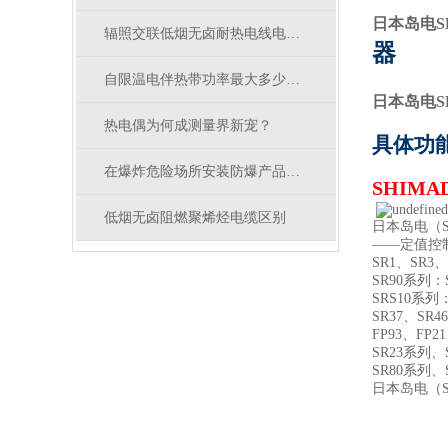
日本岛电S
辐照交联低烟无卤耐热电线电缆的综合性能
器
自限温电伴热带功率最大多少瓦？
日本岛电S
热电偶为何成测量界新宠？
具体功
在爆炸危险场所安装防爆产品时有哪些要求？
SHIMA
低烟无卤阻燃聚烯烃电缆区别
日本岛电（S
——定值控
SR1、SR3、
SR90系列：S
SRS10系列：S
SR37、SR4
FP93、FP21
SR23系列、S
SR80系列、S
日本岛电（S