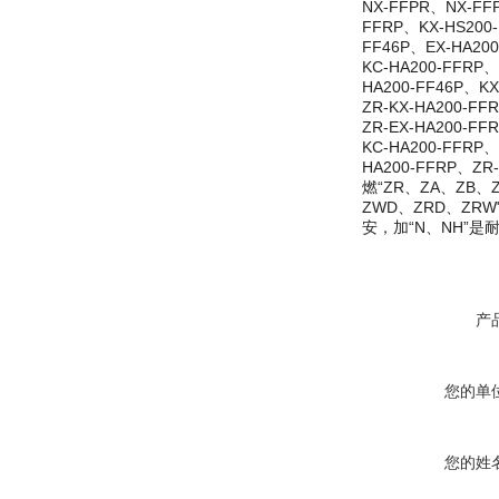
NX-FFPR、NX-FF
FFRP、KX-HS200-
FF46P、EX-HA200
KC-HA200-FFRP、
HA200-FF46P、KX
ZR-KX-HA200-FF
ZR-EX-HA200-FF
KC-HA200-FFRP、
HA200-FFRP、Z
燃“ZR、ZA、ZB、
ZWD、ZRD、ZRW
安，加“N、NH”是
产
您的单
您的姓