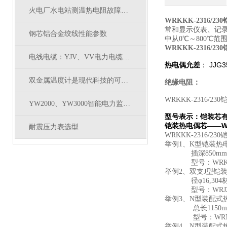
火电厂水电站测温热电阻故障及解决方法
WRKKK-2316/2
常和显示仪表、记录
钢芯铝合金绞线性能参数
中从0℃～800℃
WRKKK-2316/2
电线电缆：YJV、VV电力电缆有什么区别
热电偶允
差
： JJG3
双金属温度计是现代科技的可靠选择
绝缘电阻：
WRKKK-2316/2
YW2000、YW3000智能电力监测仪与常规电量变送器的比较
型号表示：铠装芯有
铠装热电偶芯——W
耐震压力表选型
WRKKK-2316/2
举例1、K型铠装热电
插深850mm，Ⅰ
型号：WRKKK-231
举例2、双支J型铠装
径φ16,304材质
型号：WRJ2KK-44
举例3、N型装配式
总长1150mm，插
型号：WRN-2332-
举例4、N型装配式