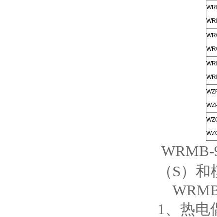
WR
WR
WR
WR
WR
WR
WZP
WZP
WZ
WZ
WRMB
（S）和
WRMB
1、热电