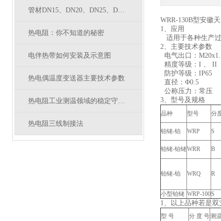
管材DN15、DN20、DN25、DN32、DN40、DN50对应外径
WRR-130B型安徽
1、应用
热电阻：你不知道的秘密
适用于各种生产过
2、主要技术参数
电伴热带如何安装及示意图
电气出口：M20x1.5,
精度等级：I 、 II
防护等级：IP65
热电偶温度变送器主要技术参数
直径：Φ0.5
公称压力：常压
3、型号及规格
热电阻工业测温领域的稳定守护者
品种
型号
分
热电阻三线制接法
铂铑-铂
WRP
S
铂铑-铂铑
WRR
B
铂铑-铂
WRQ
R
小型铂铑
WRP-100
S
1、以上品种若是双
型 号
分 度 号
测