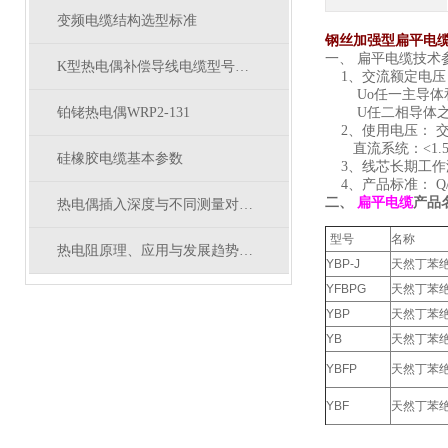
变频电缆结构选型标准
钢丝加强型扁平电
一、 扁平
K型热电偶补偿导线电缆型号及选型参数
1、交流额定电压：Uo
Uo任一主导体和
铂铑热电偶WRP2-131
U任二相导体之
2、使用电压： 交
直流系统：<1.
硅橡胶电缆基本参数
3、线芯长期工作温
4、产品标准： Q/32
二、
扁平电缆
产品
热电偶插入深度与不同测量对象的关系
型号
名称
热电阻原理、应用与发展趋势的深入探讨
YBP-J
天然丁苯
YFBPG
天然丁苯
YBP
天然丁苯
YB
天然丁苯
YBFP
天然丁苯
YBF
天然丁苯