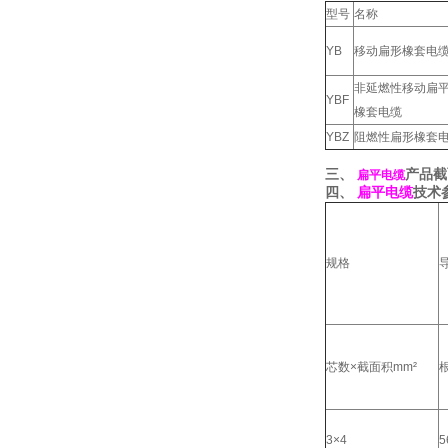
型号
名称
YB
移动扁形橡套电
非延燃性移动扁
YBF
橡套电缆
YBZ
阻燃性扁形橡套
三、
产品截
扁平电缆
四、
扁平电缆
技术
规格
芯数×截面积mm²
3×4
5