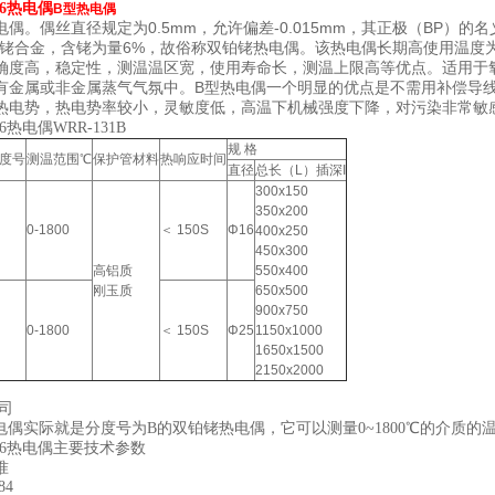
铑6热电偶
B型热电偶
偶。偶丝直径规定为0.5mm，允许偏差-0.015mm，其正极（BP）的
铂铑合金，含铑为量6%，故俗称双铂铑热电偶。该热电偶长期高使用温度为1
确度高，稳定性，测温温区宽，使用寿命长，测温上限高等优点。适用于
有金属或非金属蒸气气氛中。B型热电偶一个明显的优点是不需用补偿导线进
热电势，热电势率较小，灵敏度低，高温下机械强度下降，对污染非常敏
6热电偶WRR-131B
规 格
度号
测温范围℃
保护管材料
热响应时间
直径
总长（L）插深I
300x150
350x200
0-1800
＜ 150S
Φ16
400x250
450x300
高铝质
550x400
刚玉质
650x500
900x750
0-1800
＜ 150S
Φ25
1150x1000
1650x1500
2150x2000
公司
实际就是分度号为B的双铂铑热电偶，它可以测量0~1800℃的介质的温度
铑6热电偶主要技术参数
准
4