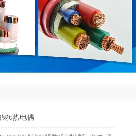
铂铑6热电偶