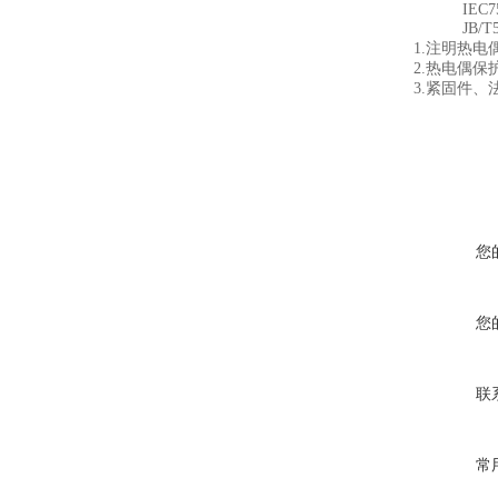
IEC75
JB/T558
1.注明热
2.热电偶
3.紧固件
您
您
联
常