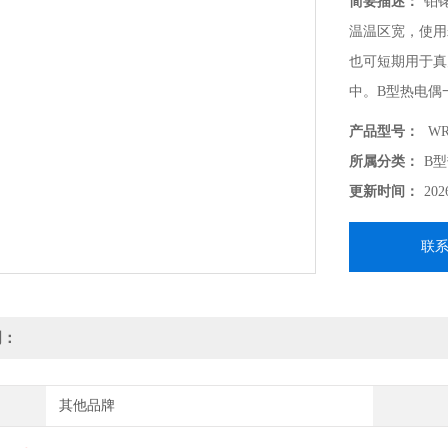
简要描述：
铂
温温区宽，使用
也可短期用于真
中。B型热电偶
围内热电势小于
产品型号：
WR
低，高温下机械
所属分类：
B
更新时间：
202
联
明：
其他品牌