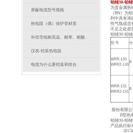
铂铑30-铂
为贵金属热电
屏蔽电缆型号规格
（BN）为
列中具有准
性气氛或含
热电阻（偶）保护管材质
不足之处是
铂铑30-铂铑
补偿导线耐高温、耐寒、耐酸碱油水型号
型 号
分
仪表-铠装热电阻
WRR-130
B
电缆为什么要铠装和绞合
WRR2-130
WRR-131
B
WRR2-131
股份有限
B型热电偶
铂铑30-铂
产品执行标
IEC58