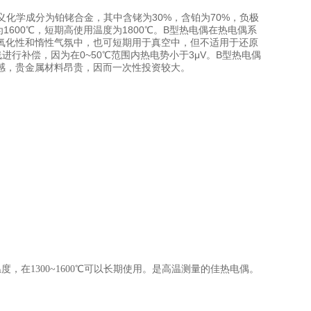
名义化学成分为铂铑合金，其中含铑为30%，含铂为70%，负极
600℃，短期高使用温度为1800℃。B型热电偶在热电偶系
氧化性和惰性气氛中，也可短期用于真空中，但不适用于还原
行补偿，因为在0~50℃范围内热电势小于3μV。B型热电偶
感，贵金属材料昂贵，因而一次性投资较大。
，在1300~1600℃可以长期使用。是高温测量的佳热电偶。