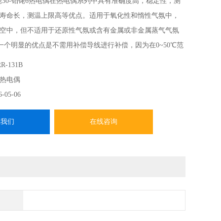
铑30-铂铑6热电偶在热电偶系列中具有准确度高，稳定性，测
寿命长，测温上限高等优点。适用于氧化性和惰性气氛中，
空中，但不适用于还原性气氛或含有金属或非金属蒸气气氛
一个明显的优点是不需用补偿导线进行补偿，因为在0~50℃范
3µV。B型热电偶不足之处是热电势，热电势率较小，灵敏度
R-131B
强度下降，对污染非常敏感，贵金属材料昂
型热电偶
6-05-06
系我们
在线咨询