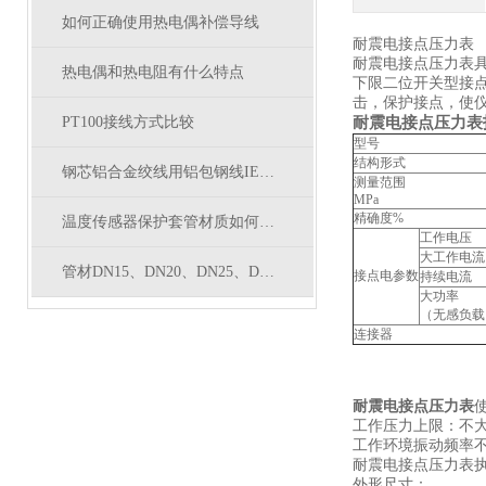
如何正确使用热电偶补偿导线
耐震电接点压力表
耐震电接点压力表
热电偶和热电阻有什么特点
下限二位开关型接
击，保护接点，使
PT100接线方式比较
耐震电接点压力表
型号
结构形式
钢芯铝合金绞线用铝包钢线IEC 61232：1993标准
测量范围
MPa
精确度%
温度传感器保护套管材质如何选型？
工作电压
大工作电流
管材DN15、DN20、DN25、DN32、DN40、DN50对应外径
接点电参数
持续电流
大功率
（无感负载
连接器
耐震电接点压力表
使
工作压力上限：不大
工作环境振动频率不大
耐震电接点压力表执行标准
外形尺寸：