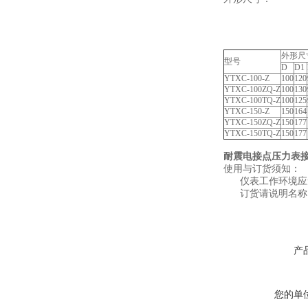
外形尺
型号
D
D1
YTXC-100-Z
100
120
YTXC-100ZQ-Z
100
130
YTXC-100TQ-Z
100
125
YTXC-150-Z
150
164
YTXC-150ZQ-Z
150
177
YTXC-150TQ-Z
150
177
耐震电接点压力表
使用与订货须知：
仪表工作环境应
订货请说明名称
产
您的单