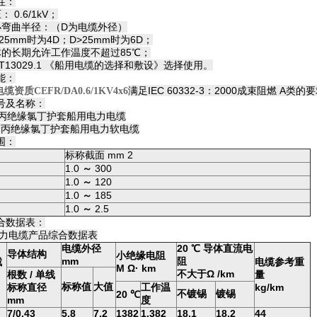
性：
 0.6/1kV；
小弯曲半径：（D为电缆外径）
25mm时为4D；D>25mm时为6D；
体的长期允许工作温度不超过85℃；
/T13029.1 《船用电缆的选择和敷设》选择使用。
能：
满足IEC 60332-3：2000成束阻燃 A类的
资质CEFR/DA0.6/1KV4x6
号及名称：
---乙丙绝缘氯丁护套船用电力电缆
---乙丙绝缘氯丁护套船用电力软电缆
围：
标称截面 mm 2
1.0
～
300
1.0
～
120
1.0
～
185
1.0
～
2.5
合数据表：
电力电缆产品综合数据表
电缆外径
20
℃
导体直流电
导体结构
小绝缘电阻
mm
阻
截
电缆参考重
M Ω· km
不大于Ω /km
根数 / 单线
量
标称值
大值
标称直径
工作温
kg/km
不镀锡
镀锡
20
℃
mm
度
7/0.43
5.8
7.2
1382
1.382
18.1
18.2
44