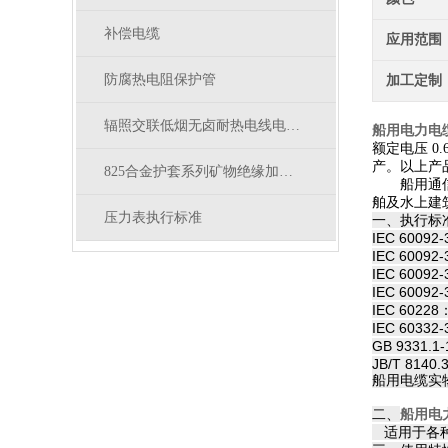
补偿电缆
应用范围
防腐热电阻保护管
加工定制
辐照交联低烟无卤耐热电线电缆的综合性能
船用电力电缆资
额定电压 0.6/
产。以上产
825合金护套系列矿物绝缘加热电缆结构参数
船用通信电缆
舶及水上建
压力表执行标准
一、执行标
IEC 60092
IEC 60092
IEC 6009
IEC 6009
IEC 6022
IEC 60332
GB 9331.1
JB/T 8140.
船用电缆实
二、
船用电力
适用于各种