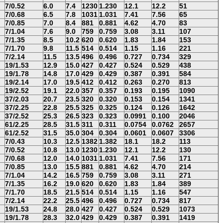
7/0.52
6.0
7.4
1230
1.230
12.1
12.2
51
7/0.68
6.5
7.8
1031
1.031
7.41
7.56
65
7/0.85
7.0
8.4
881
0.881
4.62
4.70
83
7/1.04
7.6
9.0
759
0.759
3.08
3.11
107
7/1.35
8.5
10.2
620
0.620
1.83
1.84
153
7/1.70
9.8
11.5
514
0.514
1.15
1.16
221
7/2.14
11.5
13.5
496
0.496
0.727
0.734
329
19/1.53
12.9
15.0
427
0.427
0.524
0.529
438
19/1.78
14.8
17.0
429
0.429
0.387
0.391
584
19/2.14
17.0
19.5
412
0.412
0.263
0.270
813
19/2.52
19.1
22.0
357
0.357
0.193
0.195
1090
37/2.03
20.7
23.5
320
0.320
0.153
0.154
1341
37/2.25
22.8
25.5
325
0.325
0.124
0.126
1642
37/2.52
25.3
26.5
323
0.323
0.0991
0.100
2046
61/2.25
28.5
31.5
311
0.311
0.0754
0.0762
2657
61/2.52
31.5
35.0
304
0.304
0.0601
0.0607
3306
7/0.43
10.3
12.5
1382
1.382
18.1
18.2
113
7/0.52
10.8
13.0
1230
1.230
12.1
12.2
130
7/0.68
12.0
14.0
1031
1.031
7.41
7.56
171
7/0.85
13.0
15.5
881
0.881
4.62
4.70
214
7/1.04
14.2
16.5
759
0.759
3.08
3.11
271
7/1.35
16.2
19.0
620
0.620
1.83
1.84
389
7/1.70
18.5
21.5
514
0.514
1.15
1.16
547
7/2.14
22.2
25.5
496
0.496
0.727
0.734
817
19/1.53
24.8
28.0
427
0.427
0.524
0.529
1073
19/1.78
28.3
32.0
429
0.429
0.387
0.391
1419