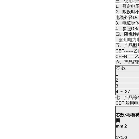
三、使用特
1、额定电压：
2、敷设时
电缆外径D≤
3、电缆导
4、参照GB
四、阻燃性
船用电力电缆
五、产品型
CEF---
CEFR--
六、产品范
芯 数
1
2
3
4
～
37
七、产品综
CEF 船用
芯数×标称
面
mm 2
1×1.0