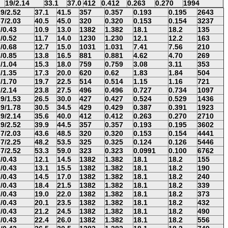
19/2.14
33.1
37.0
412
0.412
0.263
0.270
1994
9/2.52
37.1
41.5
357
0.357
0.193
0.195
2643
7/2.03
40.5
45.0
320
0.320
0.153
0.154
3237
/0.43
10.9
13.0
1382
1.382
18.1
18.2
135
/0.52
11.7
14.0
1230
1.230
12.1
12.2
163
/0.68
12.7
15.0
1031
1.031
7.41
7.56
210
/0.85
13.8
16.5
881
0.881
4.62
4.70
269
/1.04
15.3
18.0
759
0.759
3.08
3.11
353
/1.35
17.3
20.0
620
0.62
1.83
1.84
504
/1.70
19.7
22.5
514
0.514
1.15
1.16
721
/2.14
23.8
27.5
496
0.496
0.727
0.734
1097
9/1.53
26.5
30.0
427
0.427
0.524
0.529
1436
9/1.78
30.5
34.5
429
0.429
0.387
0.391
1923
9/2.14
35.6
40.0
412
0.412
0.263
0.270
2710
9/2.52
39.9
44.5
357
0.357
0.193
0.195
3602
7/2.03
43.6
48.5
320
0.320
0.153
0.154
4441
7/2.25
48.2
53.5
325
0.325
0.124
0.126
5446
7/2.52
53.3
59.0
323
0.323
0.0991
0.100
6762
/0.43
12.1
14.5
1382
1.382
18.1
18.2
155
/0.43
13.1
15.5
1382
1.382
18.1
18.2
190
/0.43
14.5
17.0
1382
1.382
18.1
18.2
240
/0.43
18.4
21.5
1382
1.382
18.1
18.2
339
/0.43
19.0
22.0
1382
1.382
18.1
18.2
373
/0.43
20.1
23.5
1382
1.382
18.1
18.2
432
/0.43
21.2
24.5
1382
1.382
18.1
18.2
490
/0.43
22.4
26.0
1382
1.382
18.1
18.2
556