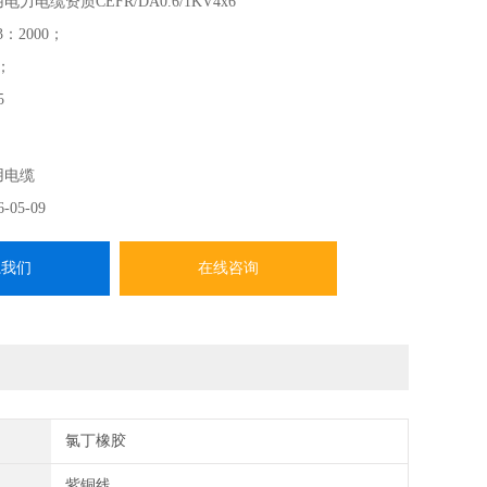
电力电缆资质CEFR/DA0.6/1KV4x6
-3：2000；
8；
5
用电缆
6-05-09
系我们
在线咨询
氯丁橡胶
紫铜线