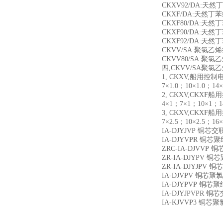
CKXV92/DA:
CKXF/DA:天然
CKXF80/DA:
CKXF90/DA:
CKXF92/DA:
CKVV/SA:聚氯
CKVV80/SA:
四,CKVV/SA聚
1, CKXV,船用控制电缆
7×1.0；10×1.0；14
2, CKXV,CKXF船用
4×1；7×1；10×1；1
3, CKXV,CKXF船用
7×2.5；10×2.5；16
IA-DJYJVP 
IA-DJYVPR 
ZRC-IA-DJV
ZR-IA-DJYP
ZR-IA-DJYJ
IA-DJVPV 铜
IA-DJYPVP 
IA-DJYJPVP
IA-KJVVP3 