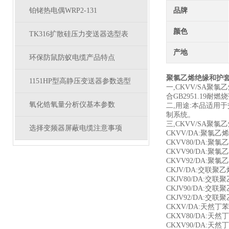
铂铑热电偶WRP2-131
品牌
颜色
TK316扩散硅压力变送器选型表
产地
环保防鼠防蚁电缆产品特点
聚氯乙烯绝缘和护套
1151HP型高静压变送器参数选型
一,CKVV/SA聚氯
合GB2951.19耐燃
氧化锆氧量分析仪基本参数
二,用途:本品适用
制系统。
三,CKVV/SA聚
选择变频器屏蔽电缆注意事项
CKVV/DA:聚氯
CKVV80/DA:
CKVV90/DA:
CKVV92/DA:
CKJV/DA:交联
CKJV80/DA:
CKJV90/DA:
CKJV92/DA:
CKXV/DA:天然
CKXV80/DA:
CKXV90/DA: