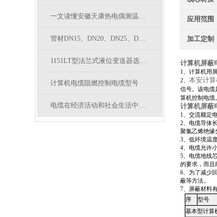
一文读懂安徽天康热电偶测温原理，热电效应通俗讲解
应用范围
管材DN15、DN20、DN25、DN32、DN40、DN50对应外径
加工定制
1151LT型法兰式液位变送器选型表
计算机屏蔽电缆
1、计算机用
本安计算
2、
计算机电缆阻燃控制电缆型号
信号。该电缆
算机控制电缆
电缆在经济活动和社会生活中是*
计算机屏蔽电
1、交流额定电压
2、电缆导体
聚氯乙烯绝缘
3、低环境温度
4、电缆允许
5、电缆地线
的要求，而且
6、为了减少
蔽等方法。
7、屏蔽材料
序
型号
基本型计算