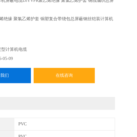
算机屏蔽电缆DJYVPR聚乙烯绝缘 聚氯乙烯护套 铜线编织总屏
2聚乙烯绝缘 聚氯乙烯护套 铜塑复合带绕包总屏蔽钢丝铠装计算机
ZR-DJYJVRP32
安型计算机电缆
6-05-09
系我们
在线咨询
PVC
PVC