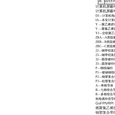
36
DJYP3
计算机屏蔽电
计算机屏蔽电缆
DJ—计算机
IA—本安计
Y —聚乙烯
V —聚氯乙
YJ—交联聚
ZRA—A类阻
ZRB—B类阻
ZRC—C类阻
22—钢带铠
23—钢带铠
32—圆形镀
33—圆形镀
P—铜线编织
P1—镀锡铜线
P2—铜塑复
P3—铝塑复
A—单根导体
B—七根绞合
R—多根绞合
热电偶补偿导
GsFPlV
燃聚氯乙烯护
铜塑复合带绕包