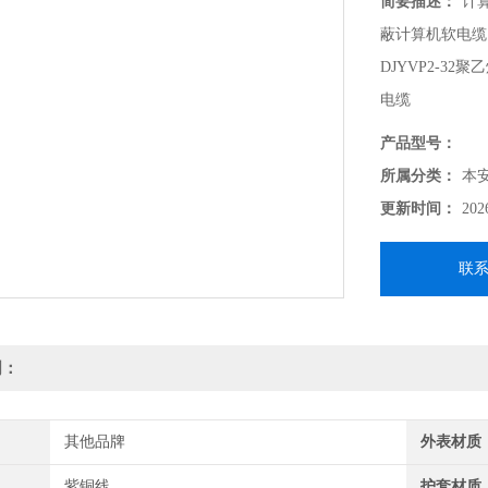
简要描述：
计
蔽计算机软电缆
DJYVP2-3
电缆
计算机屏蔽铠装电缆
产品型号：
所属分类：
本
更新时间：
202
联
明：
其他品牌
外表材质
紫铜线
护套材质