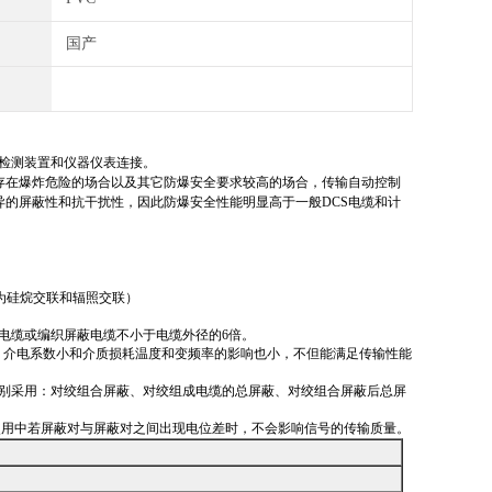
国产
的检测装置和仪器仪表连接。
存在爆炸危险的场合以及其它防爆安全要求较高的场合，传输自动控制
异的屏蔽性和抗干扰性，因此防爆安全性能明显高于一般DCS电缆和计
分为硅烷交联和辐照交联）
电缆或编织屏蔽电缆不小于电缆外径的6倍。
，介电系数小和介质损耗温度和变频率的影响也小，不但能满足传输性能
分别采用：对绞组合屏蔽、对绞组成电缆的总屏蔽、对绞组合屏蔽后总屏
使用中若屏蔽对与屏蔽对之间出现电位差时，不会影响信号的传输质量。