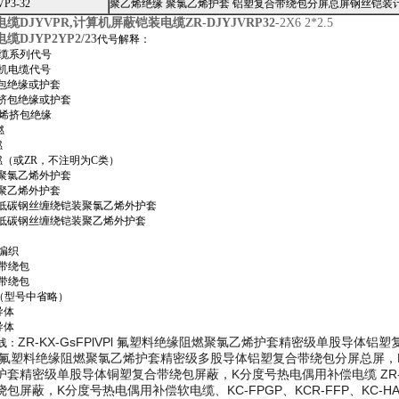
VP3-32
聚乙烯绝缘 聚氯乙烯护套 铝塑复合带绕包分屏总屏钢丝铠装
缆DJYVPR,
计算机屏蔽铠装电缆ZR-DJYJVRP32
-2X6 2*2.5
DJYP2YP2/23
代号解释：
电缆系列代号
算机电缆代号
挤包绝缘或护套
烯挤包绝缘或护套
乙烯挤包绝缘
燃
燃
燃（或ZR，不注明为C类）
装聚氯乙烯外护套
装聚乙烯外护套
锌低碳钢丝缠绕铠装聚氯乙烯外护套
锌低碳钢丝缠绕铠装聚乙烯外护套
编织
合带绕包
合带绕包
（型号中省略）
导体
导体
ZR-KX-GsFPlVPl 氟塑料绝缘阻燃聚氯乙烯护套精密级单股导体铝
线：
RPl 氟塑料绝缘阻燃聚氯乙烯护套精密级多股导体铝塑复合带绕包分屏总屏，K分
套精密级单股导体铜塑复合带绕包屏蔽，K分度号热电偶用补偿电缆 ZR-K
屏蔽，K分度号热电偶用补偿软电缆、KC-FPGP、KCR-FFP、KC-HA-FFRP