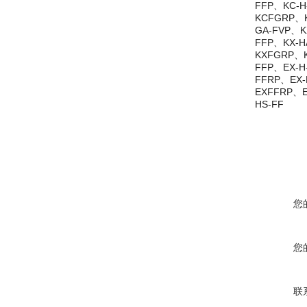
FFP、KC-H
KCFGRP、K
GA-FVP、K
FFP、KX-H
KXFGRP、K
FFP、EX-H
FFRP、EX-
EXFFRP、E
HS-FF
您
您
联