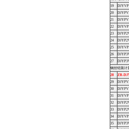
19
DJYVP
20
DJYPV
21
DJYPV
22
DJYVP
23
DJYP2
24
DJYP2
25
DJYVP
26
DJYP3
27
DJYP3
钢丝铠装计
28
ZR-DJ
29
DJYPV
30
DJYPV
31
DJYVP
32
DJYP2
33
DJYP2
34
DJYVP
35
DJYP3