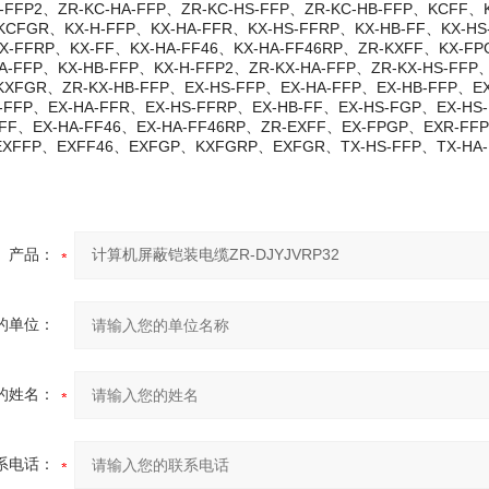
-FFP2、ZR-KC-HA-FFP、ZR-KC-HS-FFP、ZR-KC-HB-FFP、KCF
CFGR、KX-H-FFP、KX-HA-FFR、KX-HS-FFRP、KX-HB-FF、KX-HS
X-FFRP、KX-FF、KX-HA-FF46、KX-HA-FF46RP、ZR-KXFF、KX-FP
A-FFP、KX-HB-FFP、KX-H-FFP2、ZR-KX-HA-FFP、ZR-KX-HS-
XFGR、ZR-KX-HB-FFP、EX-HS-FFP、EX-HA-FFP、EX-HB-FFP、EX-
-FFP、EX-HA-FFR、EX-HS-FFRP、EX-HB-FF、EX-HS-FGP、EX-HS
FF、EX-HA-FF46、EX-HA-FF46RP、ZR-EXFF、EX-FPGP、EXR-FF
XFFP、EXFF46、EXFGP、KXFGRP、EXFGR、TX-HS-FFP、TX-HA-FF
产品：
的单位：
的姓名：
系电话：