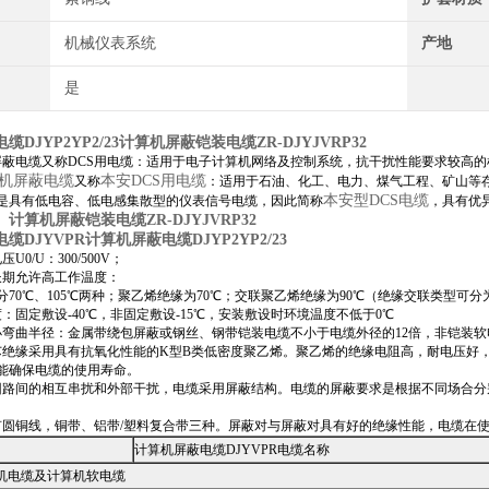
机械仪表系统
产地
是
DJYP2YP2/23
计算机屏蔽铠装电缆ZR-DJYJVRP32
屏蔽电缆又称DCS用电缆：适用于电子计算机网络及控制系统，抗干扰性能要求较高
机屏蔽电缆
本安DCS用电缆
又称
：适用于石油、化工、电力、煤气工程、矿山等
本安型DCS电缆
是具有低电容、低电感集散型的仪表信号电缆，因此简称
，具有优
计算机屏蔽铠装电缆ZR-DJYJVRP32
。
缆DJYVPR
计算机屏蔽电缆DJYP2YP2/23
U0/U：300/500V；
长期允许高工作温度：
分70℃、105℃两种；聚乙烯绝缘为70℃；交联聚乙烯绝缘为90℃（绝缘交联类型可
：固定敷设-40℃，非固定敷设-15℃，安装敷设时环境温度不低于0℃
小弯曲半径：金属带绕包屏蔽或钢丝、钢带铠装电缆不小于电缆外径的12倍，非铠装软
芯绝缘采用具有抗氧化性能的K型B类低密度聚乙烯。聚乙烯的绝缘电阻高，耐电压好
能确保电缆的使用寿命。
回路间的相互串扰和外部干扰，电缆采用屏蔽结构。电缆的屏蔽要求是根据不同场合
有圆铜线，铜带、铝带/塑料复合带三种。屏蔽对与屏蔽对具有好的绝缘性能，电缆在
计算机屏蔽电缆DJYVPR电缆名称
机电缆及计算机软电缆