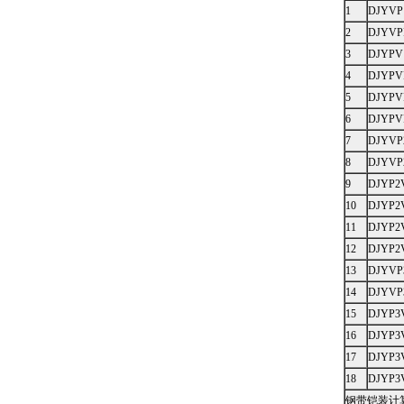
1
DJYVP
2
DJYVP
3
DJYPV
4
DJYPV
5
DJYPV
6
DJYPV
7
DJYVP
8
DJYVP
9
DJYP2
10
DJYP2
11
DJYP2
12
DJYP2
13
DJYVP
14
DJYVP
15
DJYP3
16
DJYP3
17
DJYP3
18
DJYP3
钢带铠装计